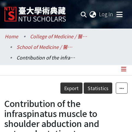
(current
Log In
Communities & Collections
Home
College of Medicine / 醫學院
School of Medicine / 醫學系
Research Outputs
Contribution of the infraspinatus muscle to shoulder abduction and external rotation torques
Fundings & Projects
Researchers
Details
Export
Statistics
Organizations
Contribution of the
Statistics
infraspinatus muscle to
shoulder abduction and