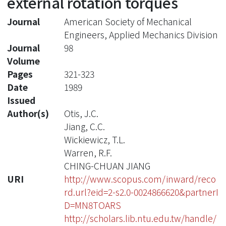
external rotation torques
Journal
American Society of Mechanical
Engineers, Applied Mechanics Division
Journal
98
Volume
Pages
321-323
Date
1989
Issued
Author(s)
Otis, J.C.
Jiang, C.C.
Wickiewicz, T.L.
Warren, R.F.
CHING-CHUAN JIANG
URI
http://www.scopus.com/inward/reco
rd.url?eid=2-s2.0-0024866620&partnerI
D=MN8TOARS
http://scholars.lib.ntu.edu.tw/handle/