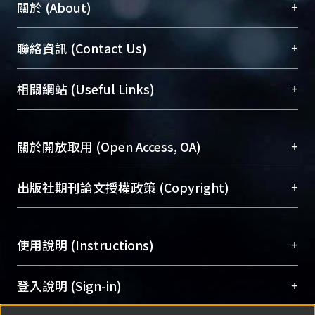
+
關於 (About)
臺大位居世界頂尖大學之列，為永久珍藏及向國際
+
聯絡資訊 (Contact Us)
展現本校豐碩的研究成果及學術能量，圖書館整合
機構典藏（NTUR）與學術庫（AH）不同功能平
總館學科館員
(Main Library)
+
相關網站 (Useful Links)
台，成為臺大學術典藏NTU scholars。期能整合研
醫學圖書館學科館員
(Medical Library)
究能量、促進交流合作、保存學術產出、推廣研究
社會科學院辜振甫紀念圖書館學科館員
(Social
成果。
Sciences Library)
+
關於開放取用 (Open Access, OA)
To permanently archive and promote researcher
profiles and scholarly works, Library integrates the
開放取用是從使用者角度提升資訊取用性的社會運
+
出版社期刊論文授權政策 (Copyright)
services of “NTU Repository” with “Academic
動，應用在學術研究上是透過將研究著作公開供使
Hub” to form NTU Scholars.
用者自由取閱，以促進學術傳播及因應期刊訂購費
請確認所上傳的全文是原創的內容，若該文件包
用逐年攀升。同時可加速研究發展、提升研究影響
+
使用說明 (Instructions)
含部分內容的版權非匯入者所有，或由第三方贊
力，NTU Scholars即為本校的開放取用典藏（OA
助與合作完成，請確認該版權所有者及第三方同
Archive）平台。
（點選深入了解OA）
意提供此授權。
網站簡介
(Quickstart Guide)
+
登入說明 (Sign-in)
Please represent that the submission is your
使用手冊
(Instruction Manual)