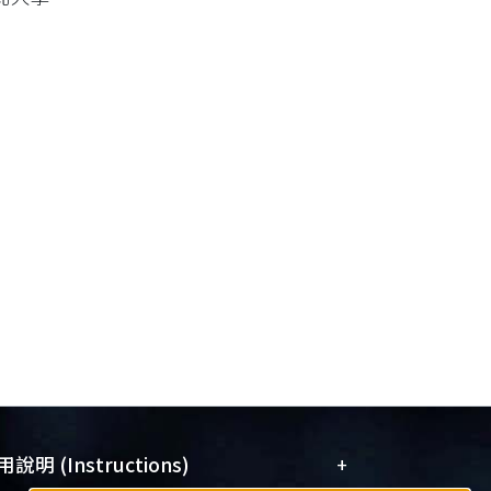
+
說明 (Instructions)