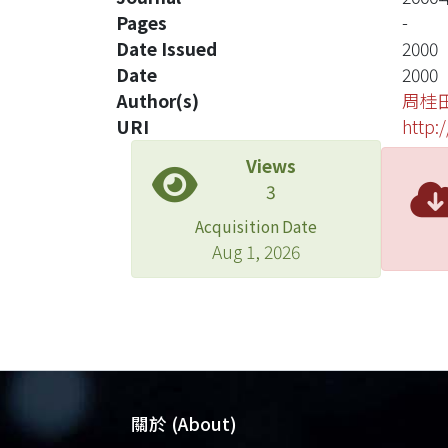
Pages
-
Date Issued
2000
Date
2000
Author(s)
周桂
URI
http:
Views
3
Acquisition Date
Aug 1, 2026
關於 (About)