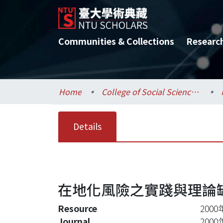
Communities & Collections
Researc
Home
College of Social Sciences / 社會科學院
Details
在地化風險之實踐與理論
Resource
200
Journal
200