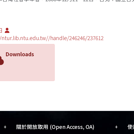
田
//ntur.lib.ntu.edu.tw//handle/246246/237612
Downloads
+
+
關於開放取用 (Open Access, OA)
使用