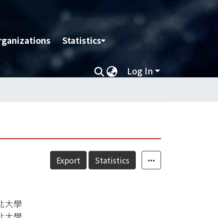
rganizations
Statistics
Log In
Export
Statistics
台北大學
台北大學