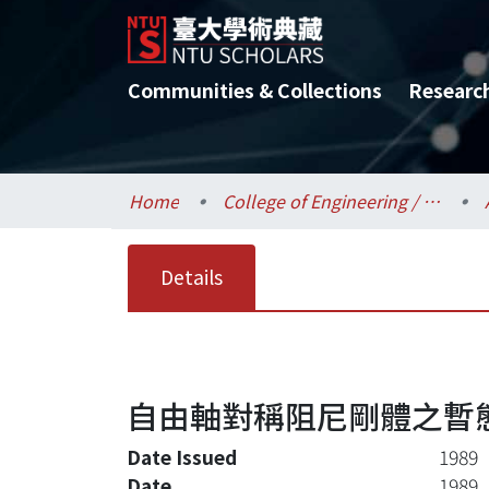
Communities & Collections
Researc
Home
College of Engineering / 工學院
Details
自由軸對稱阻尼剛體之暫
Date Issued
1989
Date
1989