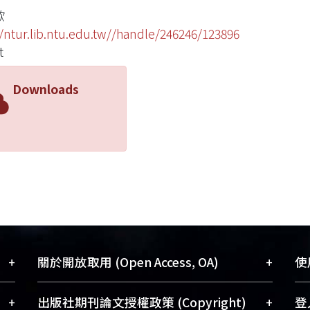
歐
//ntur.lib.ntu.edu.tw//handle/246246/123896
t
Downloads
+
+
關於開放取用 (Open Access, OA)
使用
藏
開放取用是從使用者角度提升資訊取用性
+
+
出版社期刊論文授權政策 (Copyright)
登入