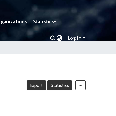
rganizations
Statistics
Log In
Export
Statistics