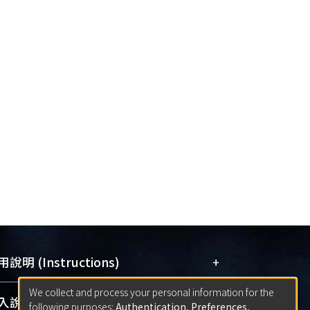
+
說明 (Instructions)
We collect and process your personal information for the
網站簡介
(Quickstart Guide)
+
說明 (Sign-in)
following purposes:
Authentication, Preferences,