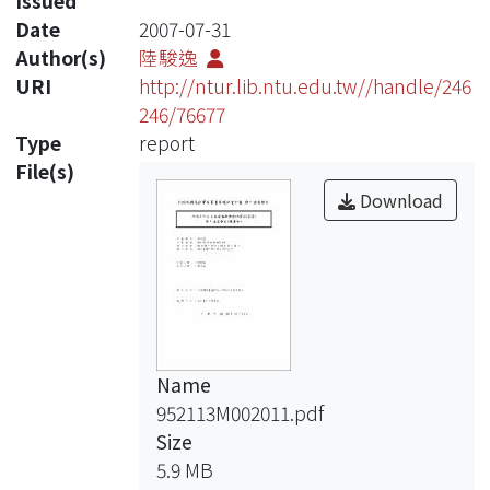
Issued
Date
2007-07-31
Author(s)
陸駿逸
URI
http://ntur.lib.ntu.edu.tw//handle/246
246/76677
Type
report
File(s)
Download
Name
952113M002011.pdf
Size
5.9 MB