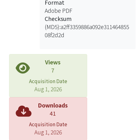
Format
Adobe PDF
Checksum
(MD5):a2ff3359886a092e311464855
08f2d2d
Views
7
Acquisition Date
Aug 1, 2026
Downloads
41
Acquisition Date
Aug 1, 2026