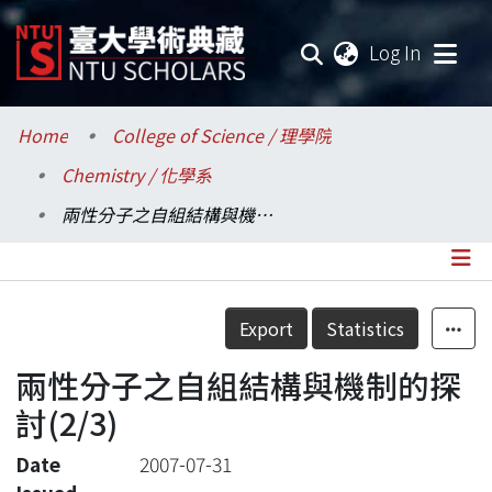
(current
Log In
Communities & Collections
Home
College of Science / 理學院
Chemistry / 化學系
Research Outputs
兩性分子之自組結構與機制的探討(2/3)
Fundings & Projects
Researchers
Details
Export
Statistics
Organizations
兩性分子之自組結構與機制的探
Statistics
討(2/3)
Date
2007-07-31