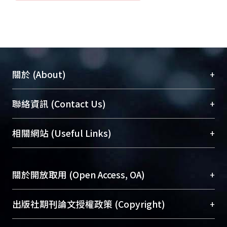
+
關於 (About)
臺大位居世界頂尖大學之列，為永久珍藏及向國際
+
聯絡資訊 (Contact Us)
展現本校豐碩的研究成果及學術能量，圖書館整合
機構典藏（NTUR）與學術庫（AH）不同功能平
總館學科館員
(Main Library)
+
相關網站 (Useful Links)
台，成為臺大學術典藏NTU scholars。期能整合研
醫學圖書館學科館員
(Medical Library)
究能量、促進交流合作、保存學術產出、推廣研究
社會科學院辜振甫紀念圖書館學科館員
(Social
成果。
Sciences Library)
+
關於開放取用 (Open Access, OA)
To permanently archive and promote researcher
profiles and scholarly works, Library integrates the
開放取用是從使用者角度提升資訊取用性的社會運
+
出版社期刊論文授權政策 (Copyright)
services of “NTU Repository” with “Academic
動，應用在學術研究上是透過將研究著作公開供使