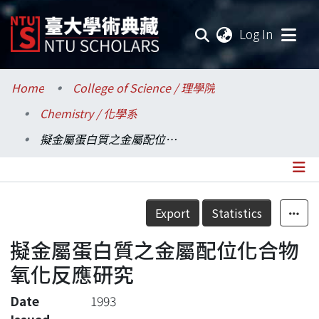
(current
Log In
Communities & Collections
Home
College of Science / 理學院
Chemistry / 化學系
Research Outputs
擬金屬蛋白質之金屬配位化合物氧化反應研究
Fundings & Projects
Researchers
Details
Export
Statistics
Organizations
擬金屬蛋白質之金屬配位化合物
Statistics
氧化反應研究
Date
1993