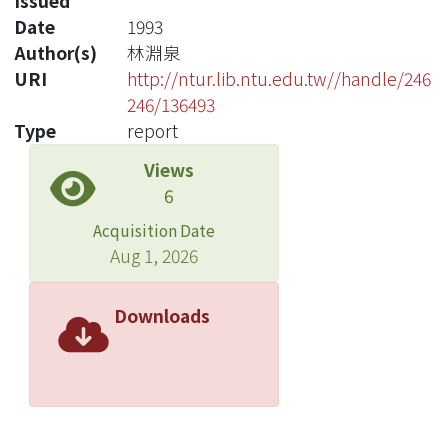
Issued
Date
1993
Author(s)
林淵泉
URI
http://ntur.lib.ntu.edu.tw//handle/246
246/136493
Type
report
Views
6
Acquisition Date
Aug 1, 2026
Downloads