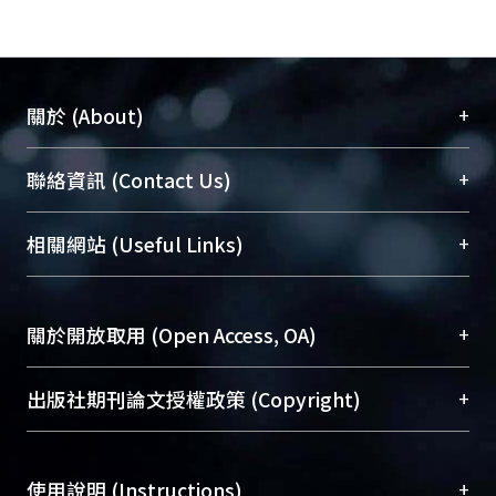
+
關於 (About)
臺大位居世界頂尖大學之列，為永久珍藏及向國際
+
聯絡資訊 (Contact Us)
展現本校豐碩的研究成果及學術能量，圖書館整合
機構典藏（NTUR）與學術庫（AH）不同功能平
總館學科館員
(Main Library)
+
相關網站 (Useful Links)
台，成為臺大學術典藏NTU scholars。期能整合研
醫學圖書館學科館員
(Medical Library)
究能量、促進交流合作、保存學術產出、推廣研究
社會科學院辜振甫紀念圖書館學科館員
(Social
成果。
Sciences Library)
+
關於開放取用 (Open Access, OA)
To permanently archive and promote researcher
profiles and scholarly works, Library integrates the
開放取用是從使用者角度提升資訊取用性的社會運
+
出版社期刊論文授權政策 (Copyright)
services of “NTU Repository” with “Academic
動，應用在學術研究上是透過將研究著作公開供使
Hub” to form NTU Scholars.
用者自由取閱，以促進學術傳播及因應期刊訂購費
請確認所上傳的全文是原創的內容，若該文件包
用逐年攀升。同時可加速研究發展、提升研究影響
+
使用說明 (Instructions)
含部分內容的版權非匯入者所有，或由第三方贊