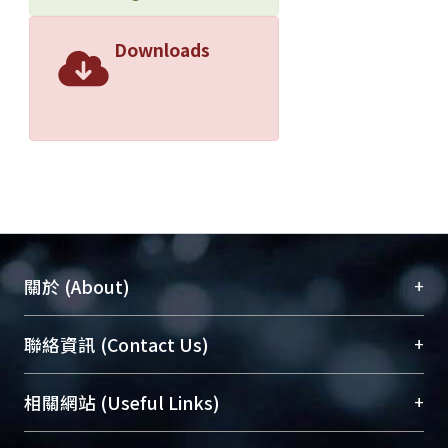
Downloads
+
關於 (About)
臺大位居世界頂尖大學之列，為永久珍藏及向國際
+
聯絡資訊 (Contact Us)
展現本校豐碩的研究成果及學術能量，圖書館整合
機構典藏（NTUR）與學術庫（AH）不同功能平
總館學科館員
(Main Library)
+
相關網站 (Useful Links)
台，成為臺大學術典藏NTU scholars。期能整合研
醫學圖書館學科館員
(Medical Library)
究能量、促進交流合作、保存學術產出、推廣研究