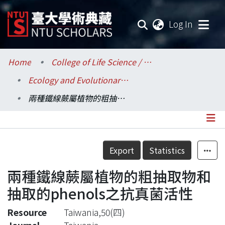
(current
Log In
Communities & Collections
Home
College of Life Science / 生命科學院
Ecology and Evolutionary Biology / 生態學與演化生物學研究所
Research Outputs
兩種鐵線蕨屬植物的粗抽取物和抽取的phenols之抗真菌活性
Fundings & Projects
Researchers
Details
Export
Statistics
Organizations
兩種鐵線蕨屬植物的粗抽取物和
Statistics
抽取的phenols之抗真菌活性
Resource
Taiwania,50(四)