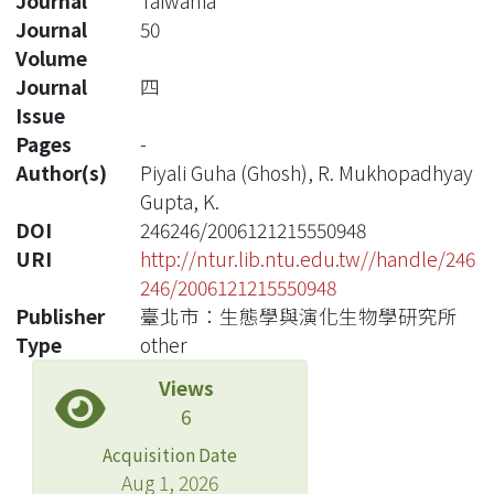
Journal
Taiwania
Journal
50
Volume
Journal
四
Issue
Pages
-
Author(s)
Piyali Guha (Ghosh), R. Mukhopadhyay
Gupta, K.
DOI
246246/2006121215550948
URI
http://ntur.lib.ntu.edu.tw//handle/246
246/2006121215550948
Publisher
臺北市：生態學與演化生物學研究所
Type
other
Views
6
Acquisition Date
Aug 1, 2026