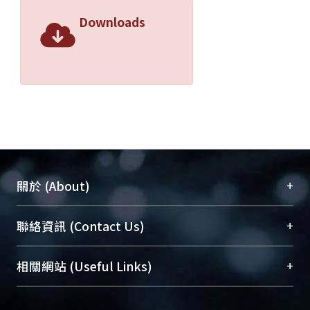
Downloads
+
關於 (About)
臺大位居世界頂尖大學之列，為永久珍藏及向國際
+
聯絡資訊 (Contact Us)
展現本校豐碩的研究成果及學術能量，圖書館整合
機構典藏（NTUR）與學術庫（AH）不同功能平
總館學科館員
(Main Library)
+
相關網站 (Useful Links)
台，成為臺大學術典藏NTU scholars。期能整合研
醫學圖書館學科館員
(Medical Library)
究能量、促進交流合作、保存學術產出、推廣研究
社會科學院辜振甫紀念圖書館學科館員
(Social