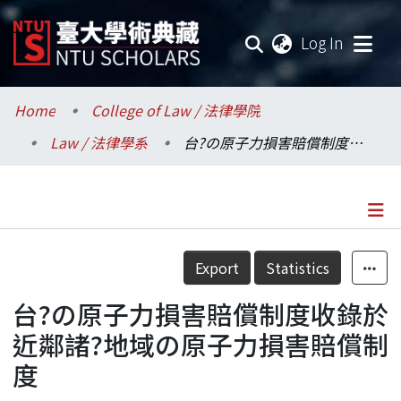
(current
Log In
Communities & Collections
Home
College of Law / 法律學院
Law / 法律學系
台?の原子力損害賠償制度收錄於近鄰諸?地域の原子力損害賠償制度
Research Outputs
Fundings & Projects
Researchers
Details
Export
Statistics
Organizations
台?の原子力損害賠償制度收錄於
Statistics
近鄰諸?地域の原子力損害賠償制
度