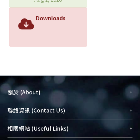
Downloads
+
關於 (About)
臺大位居世界頂尖大學之列，為永久珍藏及向國際
+
聯絡資訊 (Contact Us)
展現本校豐碩的研究成果及學術能量，圖書館整合
機構典藏（NTUR）與學術庫（AH）不同功能平
總館學科館員
(Main Library)
+
相關網站 (Useful Links)
台，成為臺大學術典藏NTU scholars。期能整合研
醫學圖書館學科館員
(Medical Library)