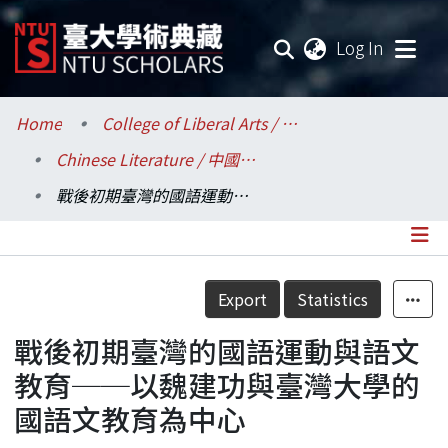
(current
Log In
Communities & Collections
Home
College of Liberal Arts / 文學院
Chinese Literature / 中國文學系
Research Outputs
戰後初期臺灣的國語運動與語文教育──以魏建功與臺灣大學的國語文教育為中心
Fundings & Projects
Researchers
Details
Export
Statistics
Organizations
戰後初期臺灣的國語運動與語文
Statistics
教育──以魏建功與臺灣大學的
國語文教育為中心