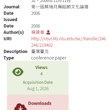
北，2006年11月11日
Journal
第一屆蔡瑞月舞蹈節文化論壇
Date
2006
Issued
Date
2006
Author(s)
楊建章
URI
http://ntur.lib.ntu.edu.tw//handle/246
246/219402
Description
臺灣臺北
Type
conference paper
Views
4
Acquisition Date
Aug 1, 2026
Downloads