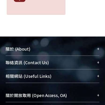
+
關於 (About)
臺大位居世界頂尖大學之列，為永久珍藏及向國際
+
聯絡資訊 (Contact Us)
展現本校豐碩的研究成果及學術能量，圖書館整合
機構典藏（NTUR）與學術庫（AH）不同功能平
總館學科館員
(Main Library)
+
相關網站 (Useful Links)
台，成為臺大學術典藏NTU scholars。期能整合研
醫學圖書館學科館員
(Medical Library)
究能量、促進交流合作、保存學術產出、推廣研究
社會科學院辜振甫紀念圖書館學科館員
(Social
成果。
Sciences Library)
+
關於開放取用 (Open Access, OA)
To permanently archive and promote researcher