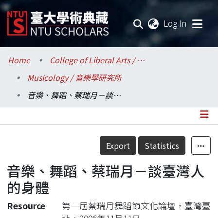
(current
Log In
Communities & Collections
Home
College of Liberal Arts / 文學院
Musicology / 音樂學研究所
Research Outputs
音樂、舞蹈、蔡瑞月－談臺灣人的身體
Fundings & Projects
Researchers
Details
Export
Statistics
Organizations
音樂、舞蹈、蔡瑞月－談臺灣人
Statistics
的身體
Resource
第一屆蔡瑞月舞蹈節文化論壇，臺灣臺