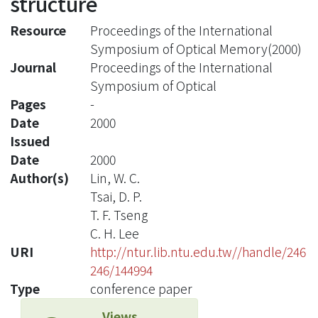
structure
Resource
Proceedings of the International
Symposium of Optical Memory(2000)
Journal
Proceedings of the International
Symposium of Optical
Pages
-
Date
2000
Issued
Date
2000
Author(s)
Lin, W. C.
Tsai, D. P.
T. F. Tseng
C. H. Lee
URI
http://ntur.lib.ntu.edu.tw//handle/246
246/144994
Type
conference paper
Views