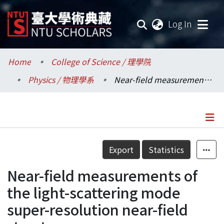
(current
Log In
Communities & Collections
Home
College of Science / 理學院
Physics / 物理學系
Near-field measurements of the light-scattering mode super-resolution near-field structure
Research Outputs
Fundings & Projects
Researchers
Details
Export
Statistics
Organizations
Near-field measurements of
Statistics
the light-scattering mode
super-resolution near-field