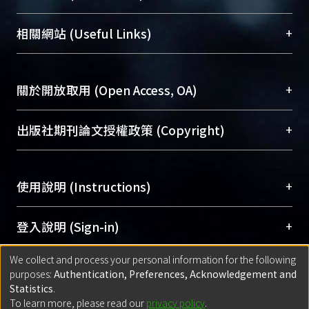
展現本校豐碩的研究成果及學術能量，圖書館整合
機構典藏（NTUR）與學術庫（AH）不同功能平
總館學科館員
(Main Library)
+
相關網站 (Useful Links)
台，成為臺大學術典藏NTU scholars。期能整合研
醫學圖書館學科館員
(Medical Library)
究能量、促進交流合作、保存學術產出、推廣研究
社會科學院辜振甫紀念圖書館學科館員
(Social
成果。
Sciences Library)
+
關於開放取用 (Open Access, OA)
To permanently archive and promote researcher
profiles and scholarly works, Library integrates the
開放取用是從使用者角度提升資訊取用性的社會運
+
出版社期刊論文授權政策 (Copyright)
services of “NTU Repository” with “Academic
動，應用在學術研究上是透過將研究著作公開供使
Hub” to form NTU Scholars.
用者自由取閱，以促進學術傳播及因應期刊訂購費
請確認所上傳的全文是原創的內容，若該文件包
用逐年攀升。同時可加速研究發展、提升研究影響
+
使用說明 (Instructions)
含部分內容的版權非匯入者所有，或由第三方贊
力，NTU Scholars即為本校的開放取用典藏（OA
助與合作完成，請確認該版權所有者及第三方同
Archive）平台。
（點選深入了解OA）
意提供此授權。
網站簡介
(Quickstart Guide)
+
登入說明 (Sign-in)
Please represent that the submission is your
使用手冊
(Instruction Manual)
original work, and that you have the right to
We collect and process your personal information for the following
線上預約服務
(Booking Service)
方案一：
臺灣大學計算機中心帳號登入
+
匯入著作 (Submission)
purposes:
Authentication, Preferences, Acknowledgement and
grant the rights to upload.
(With C&INC Email Account)
Statistics
.
方案二：
ORCID帳號登入
(With ORCID)
To learn more, please read our
privacy policy
.
若欲上傳已出版的全文電子檔，可使用
Open
方案一：
定期更新ORCID者，以ID匯入
(Search