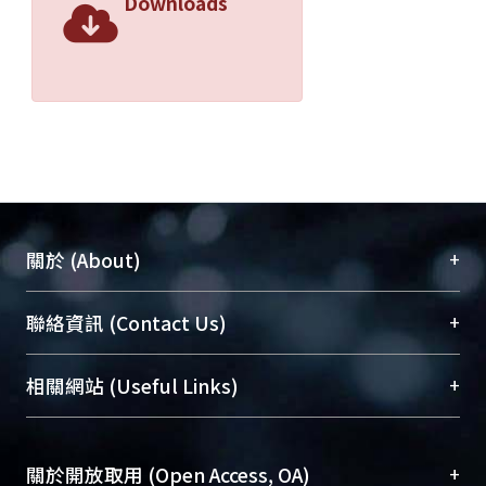
Downloads
+
關於 (About)
臺大位居世界頂尖大學之列，為永久珍藏及向國際
+
聯絡資訊 (Contact Us)
展現本校豐碩的研究成果及學術能量，圖書館整合
機構典藏（NTUR）與學術庫（AH）不同功能平
總館學科館員
(Main Library)
+
相關網站 (Useful Links)
台，成為臺大學術典藏NTU scholars。期能整合研
醫學圖書館學科館員
(Medical Library)
究能量、促進交流合作、保存學術產出、推廣研究
社會科學院辜振甫紀念圖書館學科館員
(Social
成果。
Sciences Library)
+
關於開放取用 (Open Access, OA)