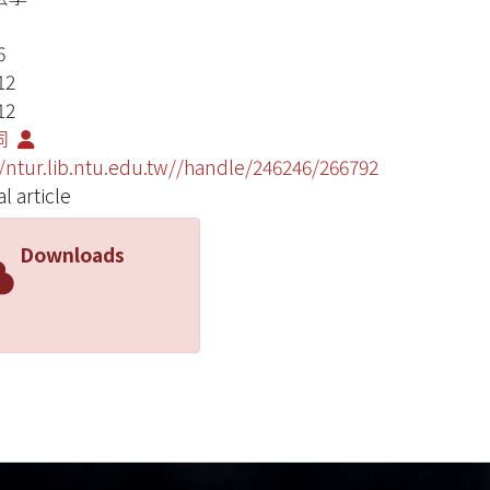
6
12
12
同
//ntur.lib.ntu.edu.tw//handle/246246/266792
l article
Downloads