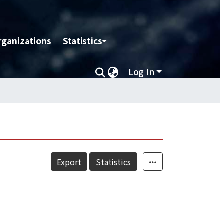
rganizations
Statistics
Log In
Export
Statistics