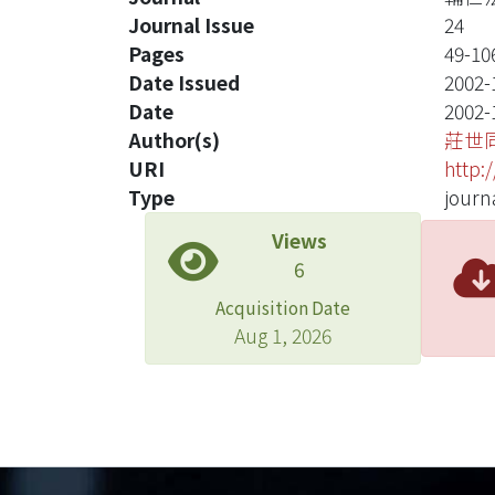
Journal Issue
24
Pages
49-10
Date Issued
2002-
Date
2002-
Author(s)
莊世
URI
http:
Type
journa
Views
6
Acquisition Date
Aug 1, 2026