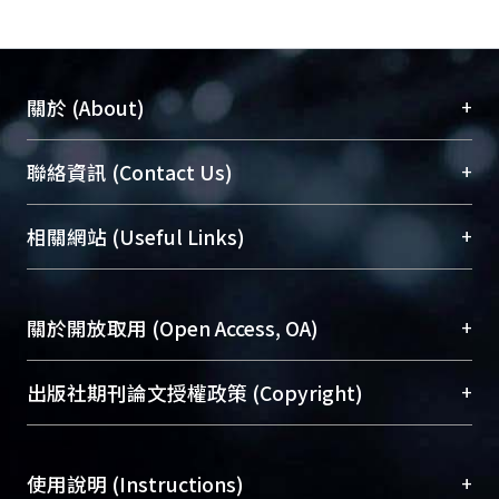
+
關於 (About)
臺大位居世界頂尖大學之列，為永久珍藏及向國際
+
聯絡資訊 (Contact Us)
展現本校豐碩的研究成果及學術能量，圖書館整合
機構典藏（NTUR）與學術庫（AH）不同功能平
總館學科館員
(Main Library)
+
相關網站 (Useful Links)
台，成為臺大學術典藏NTU scholars。期能整合研
醫學圖書館學科館員
(Medical Library)
究能量、促進交流合作、保存學術產出、推廣研究
社會科學院辜振甫紀念圖書館學科館員
(Social
成果。
Sciences Library)
+
關於開放取用 (Open Access, OA)
To permanently archive and promote researcher
profiles and scholarly works, Library integrates the
開放取用是從使用者角度提升資訊取用性的社會運
+
出版社期刊論文授權政策 (Copyright)
services of “NTU Repository” with “Academic
動，應用在學術研究上是透過將研究著作公開供使
Hub” to form NTU Scholars.
用者自由取閱，以促進學術傳播及因應期刊訂購費
請確認所上傳的全文是原創的內容，若該文件包
用逐年攀升。同時可加速研究發展、提升研究影響
+
使用說明 (Instructions)
含部分內容的版權非匯入者所有，或由第三方贊