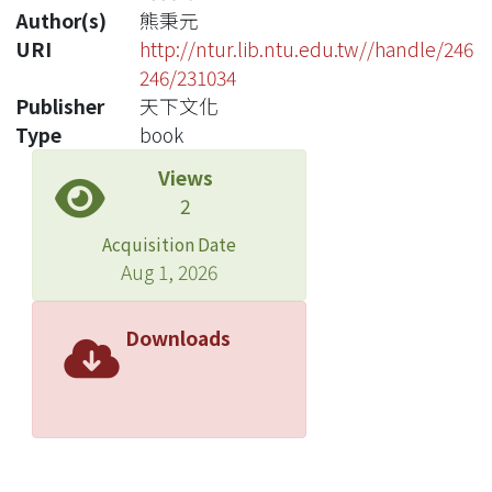
Author(s)
熊秉元
URI
http://ntur.lib.ntu.edu.tw//handle/246
246/231034
Publisher
天下文化
Type
book
Views
2
Acquisition Date
Aug 1, 2026
Downloads