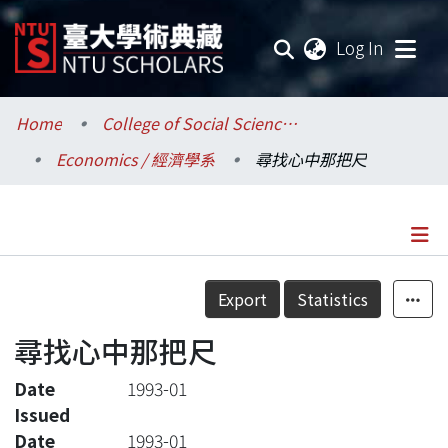
(current
Log In
Communities & Collections
Home
College of Social Sciences / 社會科學院
Economics / 經濟學系
尋找心中那把尺
Research Outputs
Fundings & Projects
Researchers
Details
Export
Statistics
Organizations
尋找心中那把尺
Statistics
Date
1993-01
Issued
Date
1993-01