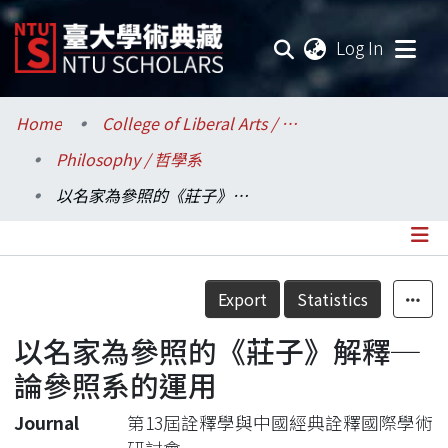
(current
Log In
Communities & Collections
Home
College of Liberal Arts / 文學院
Philosophy / 哲學系
Research Outputs
以名家為參照的《莊子》解釋─論參照系的運用
Fundings & Projects
Researchers
Details
Export
Statistics
Organizations
以名家為參照的《莊子》解釋─
Statistics
論參照系的運用
Journal
第13屆詮釋學與中國經典詮釋國際學術