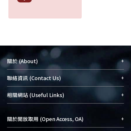
+
關於 (About)
臺大位居世界頂尖大學之列，為永久珍藏及向國際
+
聯絡資訊 (Contact Us)
展現本校豐碩的研究成果及學術能量，圖書館整合
機構典藏（NTUR）與學術庫（AH）不同功能平
總館學科館員
(Main Library)
+
相關網站 (Useful Links)
台，成為臺大學術典藏NTU scholars。期能整合研
醫學圖書館學科館員
(Medical Library)
究能量、促進交流合作、保存學術產出、推廣研究
社會科學院辜振甫紀念圖書館學科館員
(Social
成果。
Sciences Library)
+
關於開放取用 (Open Access, OA)
To permanently archive and promote researcher