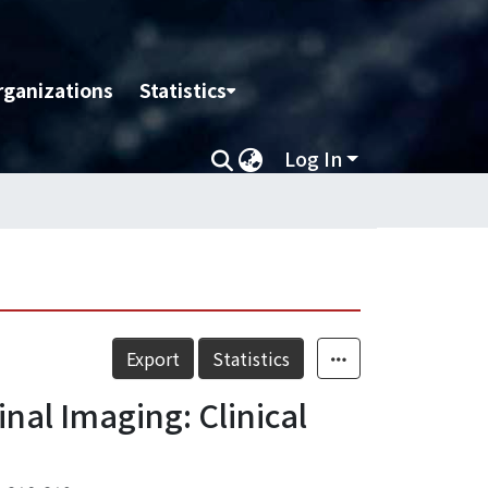
rganizations
Statistics
Log In
Export
Statistics
nal Imaging: Clinical