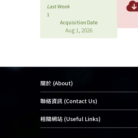
Last Week
1
Acquisition Date
Aug 1, 2026
關於 (About)
臺大位居世界頂尖大學之列，為永久珍
聯絡資訊 (Contact Us)
及向國際展現本校豐碩的研究成果及學
能量，圖書館整合機構典藏（NTUR）
總館學科館員
(Main Library)
相關網站 (Useful Links)
術庫（AH）不同功能平台，成為臺大學
醫學圖書館學科館員
(Medical Library)
典藏NTU scholars。期能整合研究能量
社會科學院辜振甫紀念圖書館學科館員