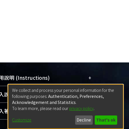
+
說明 (Instructions)
We collect and process your personal information for the
網站簡介
(Quickstart Guide)
+
說明 (Sign-in)
following purposes:
Authentication, Preferences,
使用手冊
(Instruction Manual)
Acknowledgement and Statistics
.
To learn more, please read our
privacy policy
.
線上預約服務
(Booking Service)
方案一：
臺灣大學計算機中心帳號登入
+
著作 (Submission)
(With C&INC Email Account)
Customize
Decline
That's ok
方案二：
ORCID帳號登入
(With ORCID)
方案一：
定期更新ORCID者，以ID匯入