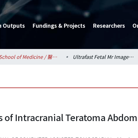
h Outputs
Fundings & Projects
Researchers
O
School of Medicine / 醫學系
Ultrafast Fetal Mr Images of Intracranial Teratoma Abdominal Imaging: Clinical Image
s of Intracranial Teratoma Abdomi