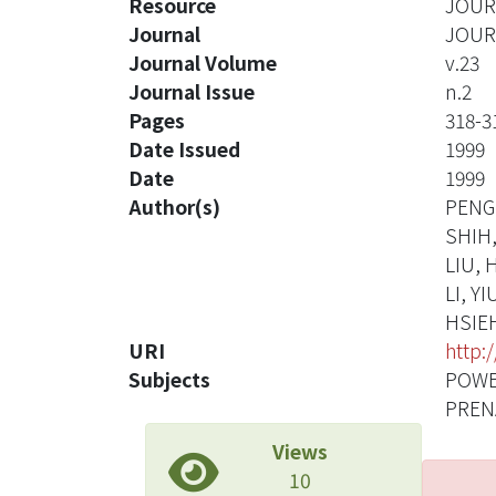
Resource
JOUR
Journal
JOUR
Journal Volume
v.23
Journal Issue
n.2
Pages
318-3
Date Issued
1999
Date
1999
Author(s)
PENG
SHIH
LIU,
LI, Y
HSIE
URI
http:
Subjects
POWE
PREN
Views
10