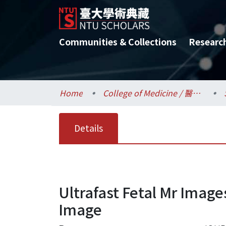
Communities & Collections
Researc
Home
College of Medicine / 醫學院
Details
Ultrafast Fetal Mr Image
Image