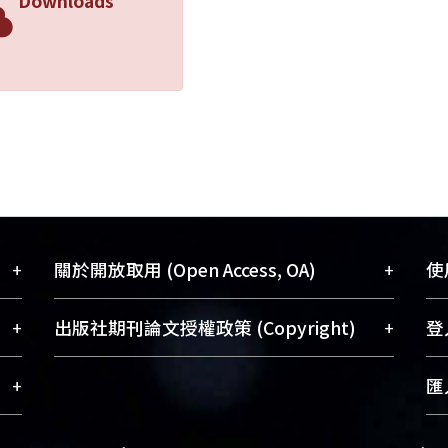
Downloads
+
+
關於開放取用 (Open Access, OA)
使用
藏
開放取用是從使用者角度提升資訊取用性
+
+
出版社期刊論文授權政策 (Copyright)
登入
術
的社會運動，應用在學術研究上是透過將
與學
研究著作公開供使用者自由取閱，以促進
請確認所上傳的全文是原創的內容，若
+
匯入
術
學術傳播及因應期刊訂購費用逐年攀升。
該文件包含部分內容的版權非匯入者所
、
同時可加速研究發展、提升研究影響力，
有，或由第三方贊助與合作完成，請確