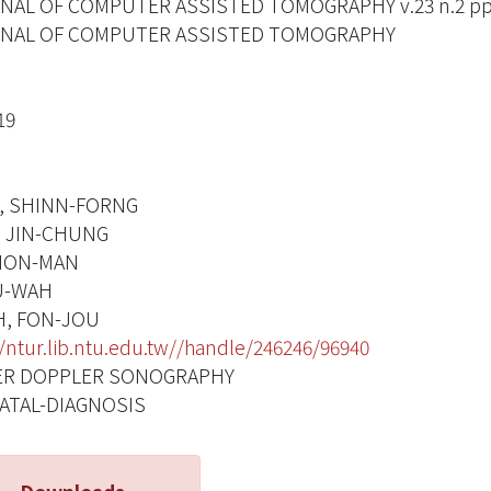
NAL OF COMPUTER ASSISTED TOMOGRAPHY v.23 n.2 pp.
NAL OF COMPUTER ASSISTED TOMOGRAPHY
19
, SHINN-FORNG
, JIN-CHUNG
 HON-MAN
IU-WAH
H, FON-JOU
//ntur.lib.ntu.edu.tw//handle/246246/96940
R DOPPLER SONOGRAPHY
ATAL-DIAGNOSIS