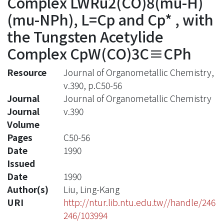
Complex LWRu2(CO)8(mu-H)
(mu-NPh), L=Cp and Cp* , with
the Tungsten Acetylide
Complex CpW(CO)3C≡CPh
Resource
Journal of Organometallic Chemistry,
v.390, p.C50-56
Journal
Journal of Organometallic Chemistry
Journal
v.390
Volume
Pages
C50-56
Date
1990
Issued
Date
1990
Author(s)
Liu, Ling-Kang
URI
http://ntur.lib.ntu.edu.tw//handle/246
246/103994