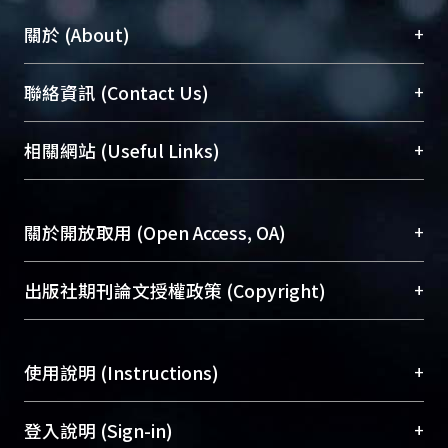
+
關於 (About)
臺大位居世界頂尖大學之列，為永久珍藏及向國際
+
聯絡資訊 (Contact Us)
展現本校豐碩的研究成果及學術能量，圖書館整合
機構典藏（NTUR）與學術庫（AH）不同功能平
總館學科館員
(Main Library)
+
相關網站 (Useful Links)
台，成為臺大學術典藏NTU scholars。期能整合研
醫學圖書館學科館員
(Medical Library)
究能量、促進交流合作、保存學術產出、推廣研究
社會科學院辜振甫紀念圖書館學科館員
(Social
成果。
Sciences Library)
+
關於開放取用 (Open Access, OA)
To permanently archive and promote researcher
profiles and scholarly works, Library integrates the
開放取用是從使用者角度提升資訊取用性的社會運
+
出版社期刊論文授權政策 (Copyright)
services of “NTU Repository” with “Academic
動，應用在學術研究上是透過將研究著作公開供使
Hub” to form NTU Scholars.
用者自由取閱，以促進學術傳播及因應期刊訂購費
請確認所上傳的全文是原創的內容，若該文件包
用逐年攀升。同時可加速研究發展、提升研究影響
+
使用說明 (Instructions)
含部分內容的版權非匯入者所有，或由第三方贊
力，NTU Scholars即為本校的開放取用典藏（OA
助與合作完成，請確認該版權所有者及第三方同
Archive）平台。
（點選深入了解OA）
意提供此授權。
網站簡介
(Quickstart Guide)
+
登入說明 (Sign-in)