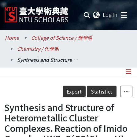
(current
Log In
Communities & Collections
Home
College of Science / 理學院
Chemistry / 化學系
Research Outputs
Synthesis and Structure of Heterometallic Cluster Complexes. Reaction of Imido Complex LWRu2(CO)8(mu-H)(mu-NPh), L=Cp and Cp* , with the Tungsten Acetylide Complex CpW(CO)3C≡CPh
Fundings & Projects
Researchers
Details
Export
Statistics
Organizations
Synthesis and Structure of
Statistics
Heterometallic Cluster
Complexes. Reaction of Imido