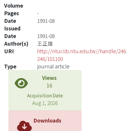
Volume
Pages
-
Date
1991-08
Issued
Date
1991-08
Author(s)
王正雄
URI
http://ntur.lib.ntu.edu.tw//handle/246
246/101100
Type
journal article
Views
16
Acquisition Date
Aug 1, 2026
Downloads