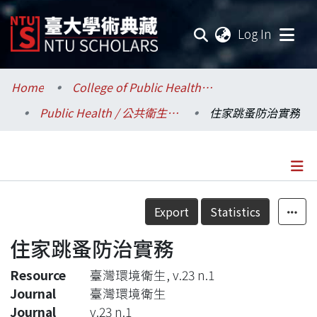
(current
Log In
Communities & Collections
Home
College of Public Health / 公共衛生學院
Public Health / 公共衛生學系
住家跳蚤防治實務
Research Outputs
Fundings & Projects
Researchers
Details
Export
Statistics
Organizations
住家跳蚤防治實務
Statistics
Resource
臺灣環境衛生, v.23 n.1
Journal
臺灣環境衛生
Journal
v.23 n.1