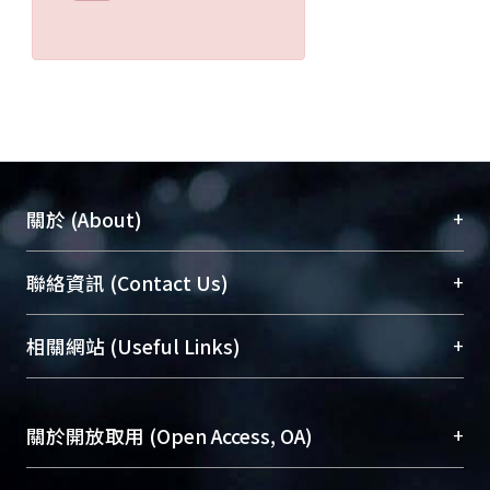
+
關於 (About)
臺大位居世界頂尖大學之列，為永久珍藏及向國際
+
聯絡資訊 (Contact Us)
展現本校豐碩的研究成果及學術能量，圖書館整合
機構典藏（NTUR）與學術庫（AH）不同功能平
總館學科館員
(Main Library)
+
相關網站 (Useful Links)
台，成為臺大學術典藏NTU scholars。期能整合研
醫學圖書館學科館員
(Medical Library)
究能量、促進交流合作、保存學術產出、推廣研究
社會科學院辜振甫紀念圖書館學科館員
(Social
成果。
Sciences Library)
+
關於開放取用 (Open Access, OA)
To permanently archive and promote researcher