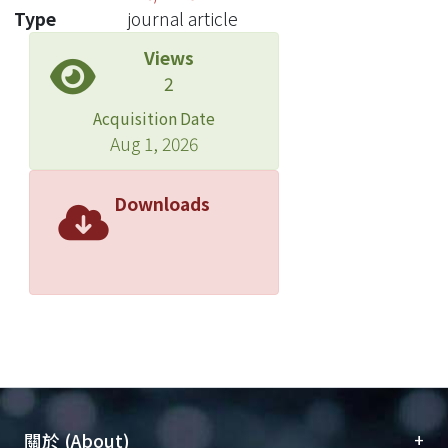
Type
journal article
Views
2
Acquisition Date
Aug 1, 2026
Downloads
+
關於 (About)