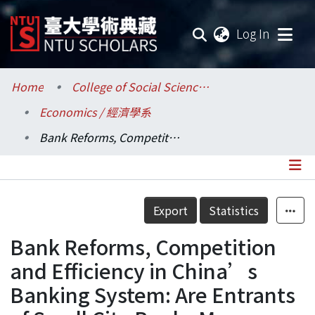
(current
Log In
Communities & Collections
Home
College of Social Sciences / 社會科學院
Economics / 經濟學系
Research Outputs
Bank Reforms, Competition and Efficiency in China’s Banking System: Are Entrants of Small City Banks More Efficient?
Fundings & Projects
Researchers
Details
Export
Statistics
Organizations
Bank Reforms, Competition
Statistics
and Efficiency in China’s
Banking System: Are Entrants