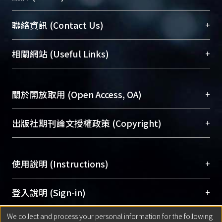
臺大位居世界頂尖大學之列，為永久珍藏及向國際
+
聯絡資訊 (Contact Us)
展現本校豐碩的研究成果及學術能量，圖書館整合
機構典藏（NTUR）與學術庫（AH）不同功能平
總館學科館員
(Main Library)
+
相關網站 (Useful Links)
台，成為臺大學術典藏NTU scholars。期能整合研
醫學圖書館學科館員
(Medical Library)
究能量、促進交流合作、保存學術產出、推廣研究
社會科學院辜振甫紀念圖書館學科館員
(Social
成果。
Sciences Library)
+
關於開放取用 (Open Access, OA)
To permanently archive and promote researcher
profiles and scholarly works, Library integrates the
開放取用是從使用者角度提升資訊取用性的社會運
+
出版社期刊論文授權政策 (Copyright)
services of “NTU Repository” with “Academic
動，應用在學術研究上是透過將研究著作公開供使
Hub” to form NTU Scholars.
用者自由取閱，以促進學術傳播及因應期刊訂購費
請確認所上傳的全文是原創的內容，若該文件包
用逐年攀升。同時可加速研究發展、提升研究影響
+
使用說明 (Instructions)
含部分內容的版權非匯入者所有，或由第三方贊
力，NTU Scholars即為本校的開放取用典藏（OA
助與合作完成，請確認該版權所有者及第三方同
Archive）平台。
（點選深入了解OA）
意提供此授權。
網站簡介
(Quickstart Guide)
+
登入說明 (Sign-in)
Please represent that the submission is your
使用手冊
(Instruction Manual)
original work, and that you have the right to
We collect and process your personal information for the following
線上預約服務
(Booking Service)
方案一：
臺灣大學計算機中心帳號登入
+
匯入著作 (Submission)