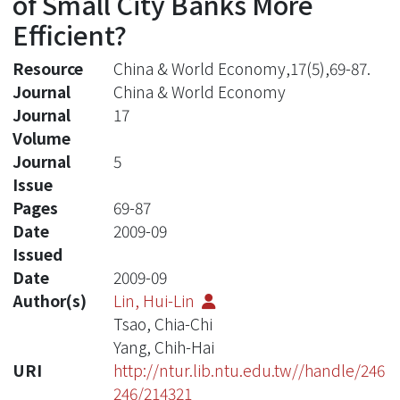
of Small City Banks More
Efficient?
Resource
China & World Economy,17(5),69-87.
Journal
China & World Economy
Journal
17
Volume
Journal
5
Issue
Pages
69-87
Date
2009-09
Issued
Date
2009-09
Author(s)
Lin, Hui-Lin
Tsao, Chia-Chi
Yang, Chih-Hai
URI
http://ntur.lib.ntu.edu.tw//handle/246
246/214321