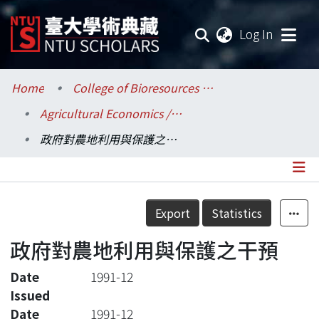
(current
Log In
Communities & Collections
Home
College of Bioresources and Agriculture / 生物資源暨農學院
Agricultural Economics / 農業經濟學系
Research Outputs
政府對農地利用與保護之干預
Fundings & Projects
Researchers
Details
Export
Statistics
Organizations
政府對農地利用與保護之干預
Statistics
Date
1991-12
Issued
Date
1991-12