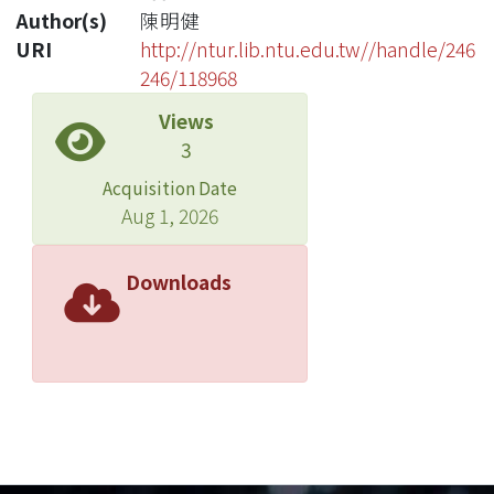
Author(s)
陳明健
URI
http://ntur.lib.ntu.edu.tw//handle/246
246/118968
Views
3
Acquisition Date
Aug 1, 2026
Downloads