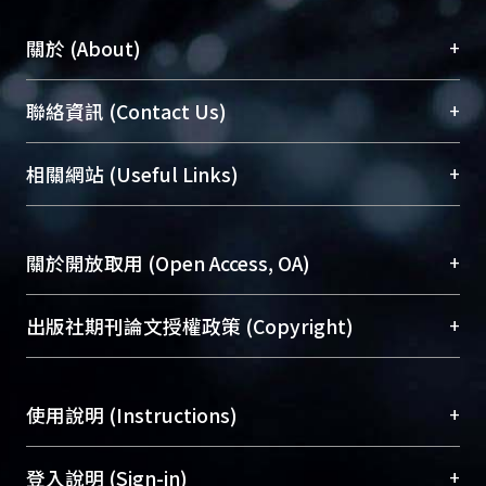
+
關於 (About)
臺大位居世界頂尖大學之列，為永久珍藏及向國際
+
聯絡資訊 (Contact Us)
展現本校豐碩的研究成果及學術能量，圖書館整合
機構典藏（NTUR）與學術庫（AH）不同功能平
總館學科館員
(Main Library)
+
相關網站 (Useful Links)
台，成為臺大學術典藏NTU scholars。期能整合研
醫學圖書館學科館員
(Medical Library)
究能量、促進交流合作、保存學術產出、推廣研究
社會科學院辜振甫紀念圖書館學科館員
(Social
成果。
Sciences Library)
+
關於開放取用 (Open Access, OA)
To permanently archive and promote researcher
profiles and scholarly works, Library integrates the
開放取用是從使用者角度提升資訊取用性的社會運
+
出版社期刊論文授權政策 (Copyright)
services of “NTU Repository” with “Academic
動，應用在學術研究上是透過將研究著作公開供使
Hub” to form NTU Scholars.
用者自由取閱，以促進學術傳播及因應期刊訂購費
請確認所上傳的全文是原創的內容，若該文件包
用逐年攀升。同時可加速研究發展、提升研究影響
+
使用說明 (Instructions)
含部分內容的版權非匯入者所有，或由第三方贊
力，NTU Scholars即為本校的開放取用典藏（OA
助與合作完成，請確認該版權所有者及第三方同
Archive）平台。
（點選深入了解OA）
意提供此授權。
網站簡介
(Quickstart Guide)
+
登入說明 (Sign-in)