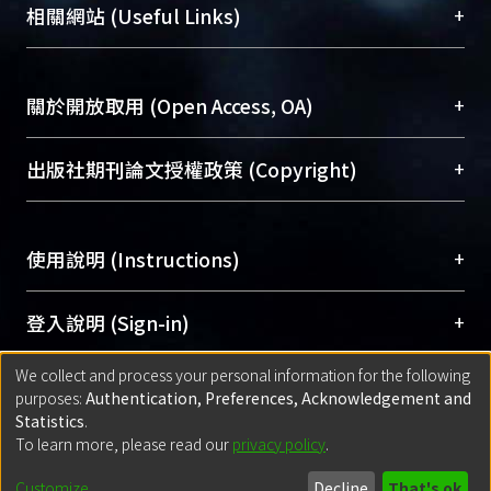
機構典藏（NTUR）與學術庫（AH）不同功能平
總館學科館員
(Main Library)
+
相關網站 (Useful Links)
台，成為臺大學術典藏NTU scholars。期能整合研
醫學圖書館學科館員
(Medical Library)
究能量、促進交流合作、保存學術產出、推廣研究
社會科學院辜振甫紀念圖書館學科館員
(Social
成果。
Sciences Library)
+
關於開放取用 (Open Access, OA)
To permanently archive and promote researcher
profiles and scholarly works, Library integrates the
開放取用是從使用者角度提升資訊取用性的社會運
+
出版社期刊論文授權政策 (Copyright)
services of “NTU Repository” with “Academic
動，應用在學術研究上是透過將研究著作公開供使
Hub” to form NTU Scholars.
用者自由取閱，以促進學術傳播及因應期刊訂購費
請確認所上傳的全文是原創的內容，若該文件包
用逐年攀升。同時可加速研究發展、提升研究影響
+
使用說明 (Instructions)
含部分內容的版權非匯入者所有，或由第三方贊
力，NTU Scholars即為本校的開放取用典藏（OA
助與合作完成，請確認該版權所有者及第三方同
Archive）平台。
（點選深入了解OA）
意提供此授權。
網站簡介
(Quickstart Guide)
+
登入說明 (Sign-in)
Please represent that the submission is your
使用手冊
(Instruction Manual)
original work, and that you have the right to
We collect and process your personal information for the following
線上預約服務
(Booking Service)
方案一：
臺灣大學計算機中心帳號登入
+
匯入著作 (Submission)
purposes:
Authentication, Preferences, Acknowledgement and
grant the rights to upload.
(With C&INC Email Account)
Statistics
.
方案二：
ORCID帳號登入
(With ORCID)
To learn more, please read our
privacy policy
.
若欲上傳已出版的全文電子檔，可使用
Open
方案一：
定期更新ORCID者，以ID匯入
(Search
policy finder
網站查詢，以確認出版單位之版權
for identifier (ORCID))
Built with
DSpace-CRIS software
- Extension maintained and optimized
Customize
Decline
That's ok