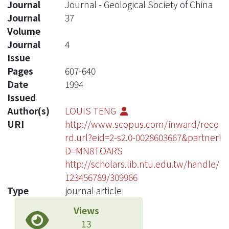
Journal
Journal - Geological Society of China
Journal
37
Volume
Journal
4
Issue
Pages
607-640
Date
1994
Issued
Author(s)
LOUIS TENG
URI
http://www.scopus.com/inward/reco
rd.url?eid=2-s2.0-0028603667&partnerI
D=MN8TOARS
http://scholars.lib.ntu.edu.tw/handle/
123456789/309966
Type
journal article
Views
13