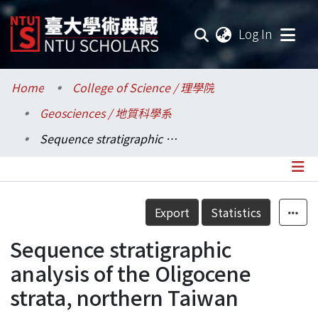
(current
Log In
Communities & Collections
Home
College of Science / 理學院
Geosciences / 地質科學系
Research Outputs
Sequence stratigraphic analysis of the Oligocene strata, northern Taiwan
Fundings & Projects
Researchers
Details
Export
Statistics
Organizations
Sequence stratigraphic
Statistics
analysis of the Oligocene
strata, northern Taiwan