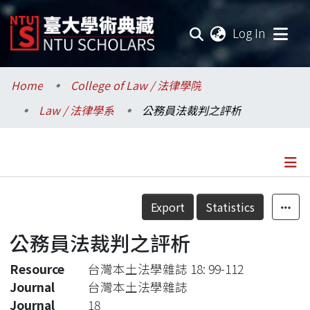
(current
Log In
Communities & Collections
Home
College of Law / 法律學院
Law / 法律學系
公務員法裁判之評析
Research Outputs
Fundings & Projects
Researchers
Details
Export
Statistics
Organizations
公務員法裁判之評析
Statistics
Resource
台灣本土法學雜誌 18: 99-112
Journal
台灣本土法學雜誌
Journal
18