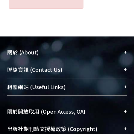
+
關於 (About)
臺大位居世界頂尖大學之列，為永久珍藏及向國際
+
聯絡資訊 (Contact Us)
展現本校豐碩的研究成果及學術能量，圖書館整合
機構典藏（NTUR）與學術庫（AH）不同功能平
總館學科館員
(Main Library)
+
相關網站 (Useful Links)
台，成為臺大學術典藏NTU scholars。期能整合研
醫學圖書館學科館員
(Medical Library)
究能量、促進交流合作、保存學術產出、推廣研究
社會科學院辜振甫紀念圖書館學科館員
(Social
成果。
Sciences Library)
+
關於開放取用 (Open Access, OA)
To permanently archive and promote researcher
profiles and scholarly works, Library integrates the
開放取用是從使用者角度提升資訊取用性的社會運
+
出版社期刊論文授權政策 (Copyright)