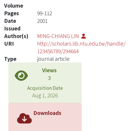
Volume
Pages
99-112
Date
2001
Issued
Author(s)
MING-CHIANG LIN
URI
http://scholars.lib.ntu.edu.tw/handle/
123456789/294664
Type
journal article
Views
3
Acquisition Date
Aug 1, 2026
Downloads