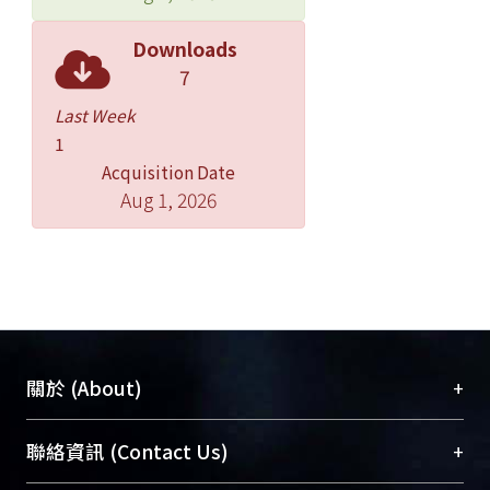
Downloads
7
Last Week
1
Acquisition Date
Aug 1, 2026
+
關於 (About)
臺大位居世界頂尖大學之列，為永久珍藏及向國際
+
聯絡資訊 (Contact Us)
展現本校豐碩的研究成果及學術能量，圖書館整合