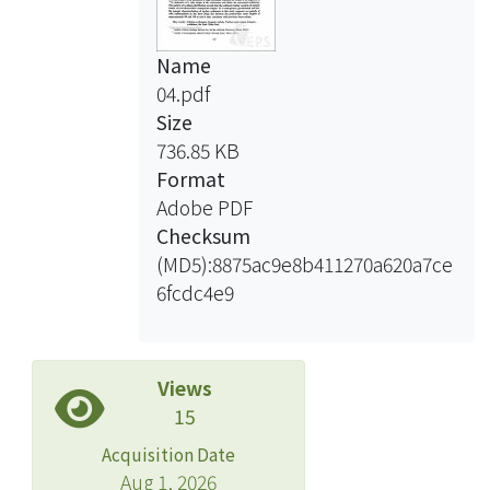
Name
04.pdf
Size
736.85 KB
Format
Adobe PDF
Checksum
(MD5):8875ac9e8b411270a620a7ce
6fcdc4e9
Views
15
Acquisition Date
Aug 1, 2026