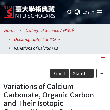
(current
Log In
Communities & Collections
Home
College of Science / 理學院
Oceanography / 海洋研究所
Research Outputs
Variations of Calcium Carbonate, Organic Carbon and Their Isotopic Compositions in Surface Sediments of the East China Sea
Fundings & Projects
Researchers
Details
Export
Statistics
Organizations
Variations of Calcium
Statistics
Carbonate, Organic Carbon
and Their Isotopic