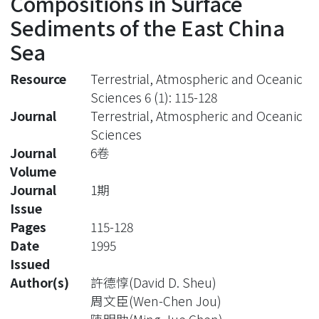
Compositions in Surface
Sediments of the East China
Sea
Resource
Terrestrial, Atmospheric and Oceanic
Sciences 6 (1): 115-128
Journal
Terrestrial, Atmospheric and Oceanic
Sciences
Journal
6卷
Volume
Journal
1期
Issue
Pages
115-128
Date
1995
Issued
Author(s)
許德惇(David D. Sheu)
周文臣(Wen-Chen Jou)