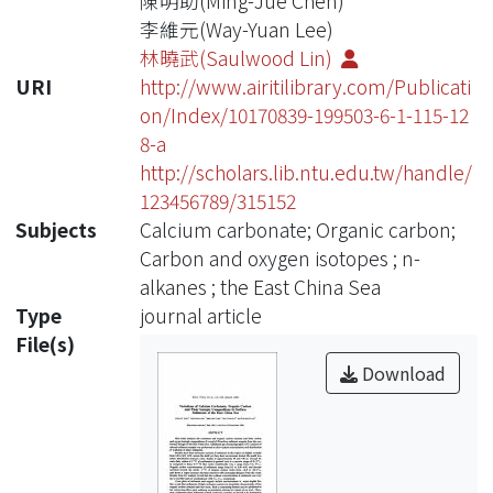
陳明助(Ming-Jue Chen)
李維元(Way-Yuan Lee)
林曉武(Saulwood Lin)
URI
http://www.airitilibrary.com/Publicati
on/Index/10170839-199503-6-1-115-12
8-a
http://scholars.lib.ntu.edu.tw/handle/
123456789/315152
Subjects
Calcium carbonate; Organic carbon;
Carbon and oxygen isotopes ; n-
alkanes ; the East China Sea
Type
journal article
File(s)
Download