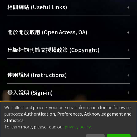
機構典藏（NTUR）與學術庫（AH）不同功能平
總館學科館員
(Main Library)
+
相關網站 (Useful Links)
台，成為臺大學術典藏NTU scholars。期能整合研
醫學圖書館學科館員
(Medical Library)
究能量、促進交流合作、保存學術產出、推廣研究
社會科學院辜振甫紀念圖書館學科館員
(Social
成果。
Sciences Library)
+
關於開放取用 (Open Access, OA)
To permanently archive and promote researcher
profiles and scholarly works, Library integrates the
開放取用是從使用者角度提升資訊取用性的社會運
+
出版社期刊論文授權政策 (Copyright)
services of “NTU Repository” with “Academic
動，應用在學術研究上是透過將研究著作公開供使
Hub” to form NTU Scholars.
用者自由取閱，以促進學術傳播及因應期刊訂購費
請確認所上傳的全文是原創的內容，若該文件包
用逐年攀升。同時可加速研究發展、提升研究影響
+
使用說明 (Instructions)
含部分內容的版權非匯入者所有，或由第三方贊
力，NTU Scholars即為本校的開放取用典藏（OA
助與合作完成，請確認該版權所有者及第三方同
Archive）平台。
（點選深入了解OA）
意提供此授權。
網站簡介
(Quickstart Guide)
+
登入說明 (Sign-in)
Please represent that the submission is your
使用手冊
(Instruction Manual)
original work, and that you have the right to
We collect and process your personal information for the following
線上預約服務
(Booking Service)
方案一：
臺灣大學計算機中心帳號登入
+
匯入著作 (Submission)
purposes:
Authentication, Preferences, Acknowledgement and
grant the rights to upload.
(With C&INC Email Account)
Statistics
.
方案二：
ORCID帳號登入
(With ORCID)
To learn more, please read our
privacy policy
.
若欲上傳已出版的全文電子檔，可使用
Open
方案一：
定期更新ORCID者，以ID匯入
(Search
policy finder
網站查詢，以確認出版單位之版權
for identifier (ORCID))