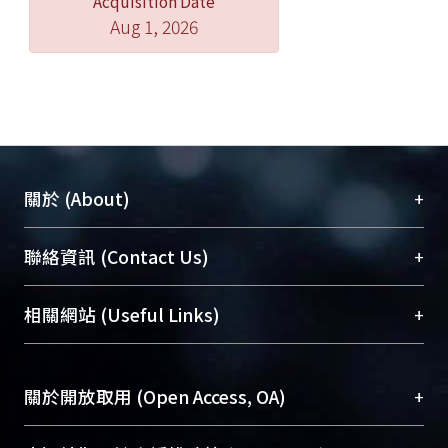
Acquisition Date
Aug 1, 2026
+
關於 (About)
臺大位居世界頂尖大學之列，為永久珍藏及向國際
+
聯絡資訊 (Contact Us)
展現本校豐碩的研究成果及學術能量，圖書館整合
機構典藏（NTUR）與學術庫（AH）不同功能平
總館學科館員
(Main Library)
+
相關網站 (Useful Links)
台，成為臺大學術典藏NTU scholars。期能整合研
醫學圖書館學科館員
(Medical Library)
究能量、促進交流合作、保存學術產出、推廣研究
社會科學院辜振甫紀念圖書館學科館員
(Social
成果。
Sciences Library)
+
關於開放取用 (Open Access, OA)
To permanently archive and promote researcher