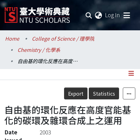
(current
Log In
Communities & Collections
Home
College of Science / 理學院
Chemistry / 化學系
Research Outputs
自由基的環化反應在高度官能基化的碳環及雜環合成上之運用
Fundings & Projects
Researchers
Details
Export
Statistics
Organizations
自由基的環化反應在高度官能基
Statistics
化的碳環及雜環合成上之運用
Date
2003