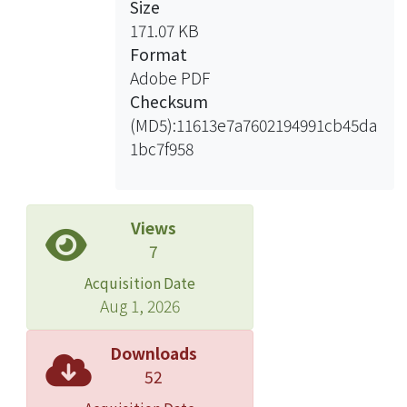
Size
171.07 KB
Format
Adobe PDF
Checksum
(MD5):11613e7a7602194991cb45da
1bc7f958
Views
7
Acquisition Date
Aug 1, 2026
Downloads
52