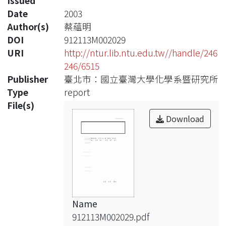
Issued
Date
2003
Author(s)
蔡蘊明
DOI
912113M002029
URI
http://ntur.lib.ntu.edu.tw//handle/246
246/6515
Publisher
臺北市：國立臺灣大學化學系暨研究所
Type
report
File(s)
Download
Name
912113M002029.pdf