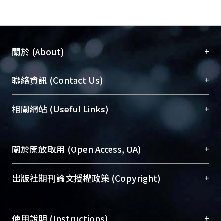
+
關於 (About)
臺大位居世界頂尖大學之列，為永久珍藏及向國際
+
聯絡資訊 (Contact Us)
展現本校豐碩的研究成果及學術能量，圖書館整合
機構典藏（NTUR）與學術庫（AH）不同功能平
總館學科館員
(Main Library)
+
相關網站 (Useful Links)
台，成為臺大學術典藏NTU scholars。期能整合研
醫學圖書館學科館員
(Medical Library)
究能量、促進交流合作、保存學術產出、推廣研究
社會科學院辜振甫紀念圖書館學科館員
(Social
成果。
Sciences Library)
+
關於開放取用 (Open Access, OA)
To permanently archive and promote researcher
profiles and scholarly works, Library integrates the
開放取用是從使用者角度提升資訊取用性的社會運
+
出版社期刊論文授權政策 (Copyright)
services of “NTU Repository” with “Academic
動，應用在學術研究上是透過將研究著作公開供使
Hub” to form NTU Scholars.
用者自由取閱，以促進學術傳播及因應期刊訂購費
請確認所上傳的全文是原創的內容，若該文件包
用逐年攀升。同時可加速研究發展、提升研究影響
+
使用說明 (Instructions)
含部分內容的版權非匯入者所有，或由第三方贊