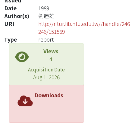
Issued
Date
1989
Author(s)
劉睦雄
URI
http://ntur.lib.ntu.edu.tw//handle/246
246/151569
Type
report
Views
4
Acquisition Date
Aug 1, 2026
Downloads