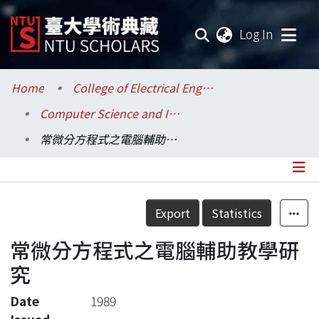
(current
Log In
Communities & Collections
Home
College of Electrical Engineering and Computer Science / 電機資訊學院
Computer Science and Information Engineering / 資訊工程學系
Research Outputs
常微分方程式之電腦輔助教學研究
Fundings & Projects
Researchers
Details
Export
Statistics
Organizations
常微分方程式之電腦輔助教學研
Statistics
究
Date
1989