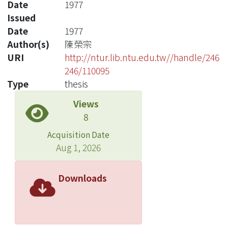
Date
1977
Issued
Date
1977
Author(s)
陳榮宗
URI
http://ntur.lib.ntu.edu.tw//handle/246
246/110095
Type
thesis
Views
8
Acquisition Date
Aug 1, 2026
Downloads