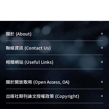
+
關於 (About)
臺大位居世界頂尖大學之列，為永久珍藏及向國際
+
聯絡資訊 (Contact Us)
展現本校豐碩的研究成果及學術能量，圖書館整合
機構典藏（NTUR）與學術庫（AH）不同功能平
總館學科館員
(Main Library)
+
相關網站 (Useful Links)
台，成為臺大學術典藏NTU scholars。期能整合研
醫學圖書館學科館員
(Medical Library)
究能量、促進交流合作、保存學術產出、推廣研究
社會科學院辜振甫紀念圖書館學科館員
(Social
成果。
Sciences Library)
+
關於開放取用 (Open Access, OA)
To permanently archive and promote researcher
profiles and scholarly works, Library integrates the
開放取用是從使用者角度提升資訊取用性的社會運
+
出版社期刊論文授權政策 (Copyright)
services of “NTU Repository” with “Academic
動，應用在學術研究上是透過將研究著作公開供使
Hub” to form NTU Scholars.
用者自由取閱，以促進學術傳播及因應期刊訂購費