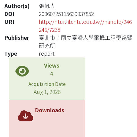
Author(s)
張帆人
DOI
20060725115639937852
URI
http://ntur.lib.ntu.edu.tw//handle/246
246/7238
Publisher
臺北市：國立臺灣大學電機工程學系暨
研究所
Type
report
Views
4
Acquisition Date
Aug 1, 2026
Downloads