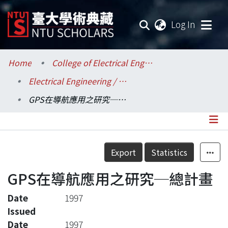
(current
Log In
Communities & Collections
Home
College of Electrical Engineering and Computer Science / 電機資訊學院
Electrical Engineering / 電機工程學系
Research Outputs
GPS在導航應用之研究─總計畫
Fundings & Projects
Researchers
Details
Export
Statistics
Organizations
GPS在導航應用之研究─總計畫
Statistics
Date
1997
Issued
Date
1997