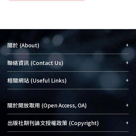
+
關於 (About)
臺大位居世界頂尖大學之列，為永久珍藏及向國際
+
聯絡資訊 (Contact Us)
展現本校豐碩的研究成果及學術能量，圖書館整合
機構典藏（NTUR）與學術庫（AH）不同功能平
總館學科館員
(Main Library)
+
相關網站 (Useful Links)
台，成為臺大學術典藏NTU scholars。期能整合研
醫學圖書館學科館員
(Medical Library)
究能量、促進交流合作、保存學術產出、推廣研究
社會科學院辜振甫紀念圖書館學科館員
(Social
成果。
Sciences Library)
+
關於開放取用 (Open Access, OA)
To permanently archive and promote researcher
profiles and scholarly works, Library integrates the
開放取用是從使用者角度提升資訊取用性的社會運
+
出版社期刊論文授權政策 (Copyright)
services of “NTU Repository” with “Academic
動，應用在學術研究上是透過將研究著作公開供使