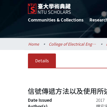
Communities & Collections
Researc
Home
College of Electrical Engineering and Computer Science / 電機資訊學院
Details
信號傳遞方法以及使用所
Date Issued
2017
Author(s)
魏宏