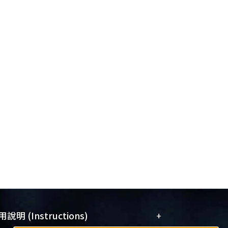
+
說明 (Instructions)