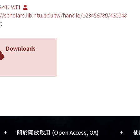
-YU WEI
://scholars.lib.ntu.edu.tw/handle/123456789/430048
t
Downloads
+
+
關於開放取用 (Open Access, OA)
使用