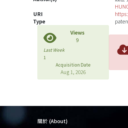
HUNG
URI
https
Type
paten
Views
9
Last Week
1
Acquisition Date
Aug 1, 2026
關於 (About)