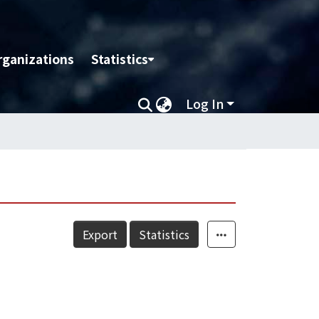
rganizations
Statistics
Log In
Export
Statistics