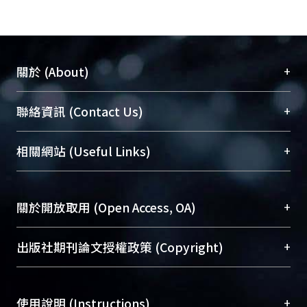
+
關於 (About)
臺大位居世界頂尖大學之列，為永久珍藏及向國際
+
聯絡資訊 (Contact Us)
展現本校豐碩的研究成果及學術能量，圖書館整合
機構典藏（NTUR）與學術庫（AH）不同功能平
總館學科館員
(Main Library)
+
相關網站 (Useful Links)
台，成為臺大學術典藏NTU scholars。期能整合研
醫學圖書館學科館員
(Medical Library)
究能量、促進交流合作、保存學術產出、推廣研究
社會科學院辜振甫紀念圖書館學科館員
(Social
成果。
Sciences Library)
+
關於開放取用 (Open Access, OA)
To permanently archive and promote researcher
profiles and scholarly works, Library integrates the
開放取用是從使用者角度提升資訊取用性的社會運
+
出版社期刊論文授權政策 (Copyright)
services of “NTU Repository” with “Academic
動，應用在學術研究上是透過將研究著作公開供使
Hub” to form NTU Scholars.
用者自由取閱，以促進學術傳播及因應期刊訂購費
請確認所上傳的全文是原創的內容，若該文件包
用逐年攀升。同時可加速研究發展、提升研究影響
+
使用說明 (Instructions)
含部分內容的版權非匯入者所有，或由第三方贊