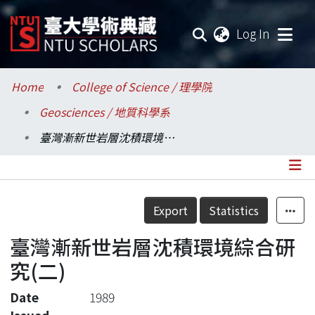
(current
Log In
Communities & Collections
Home
College of Science / 理學院
Geosciences / 地質科學系
Research Outputs
臺灣漸新世岩層沈積環境綜合研究(二)
Fundings & Projects
Researchers
Details
Export
Statistics
Organizations
臺灣漸新世岩層沈積環境綜合研
Statistics
究(二)
Date
1989