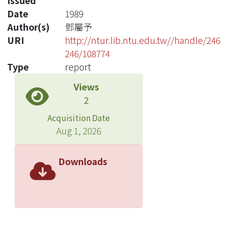
Issued
Date
1989
Author(s)
鄧屬予
URI
http://ntur.lib.ntu.edu.tw//handle/246
246/108774
Type
report
Views
2
Acquisition Date
Aug 1, 2026
Downloads