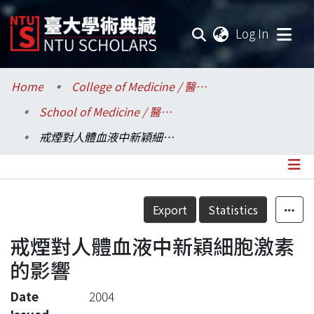
(current
Log In
Communities & Collections
Home
College of Medicine / 醫學院
School of Medicine / 醫學系
Research Outputs
戒煙對人體血液中新穎細胞激素的影響
Fundings & Projects
Researchers
Details
Export
Statistics
Organizations
戒煙對人體血液中新穎細胞激素
Statistics
的影響
Date
2004