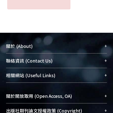
+
關於 (About)
臺大位居世界頂尖大學之列，為永久珍藏及向國際
+
聯絡資訊 (Contact Us)
展現本校豐碩的研究成果及學術能量，圖書館整合
機構典藏（NTUR）與學術庫（AH）不同功能平
總館學科館員
(Main Library)
+
相關網站 (Useful Links)
台，成為臺大學術典藏NTU scholars。期能整合研
醫學圖書館學科館員
(Medical Library)
究能量、促進交流合作、保存學術產出、推廣研究
社會科學院辜振甫紀念圖書館學科館員
(Social
成果。
Sciences Library)
+
關於開放取用 (Open Access, OA)
To permanently archive and promote researcher
profiles and scholarly works, Library integrates the
開放取用是從使用者角度提升資訊取用性的社會運
+
出版社期刊論文授權政策 (Copyright)