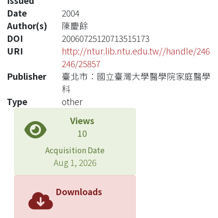
Issued
Date
2004
Author(s)
陳慶餘
DOI
20060725120713515173
URI
http://ntur.lib.ntu.edu.tw//handle/246
246/25857
Publisher
臺北市：國立臺灣大學醫學院家庭醫學
科
Type
other
Views
10
Acquisition Date
Aug 1, 2026
Downloads