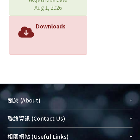
Aug 1, 2026
Downloads
+
關於 (About)
臺大位居世界頂尖大學之列，為永久珍藏及向國際
+
聯絡資訊 (Contact Us)
展現本校豐碩的研究成果及學術能量，圖書館整合
機構典藏（NTUR）與學術庫（AH）不同功能平
總館學科館員
(Main Library)
+
相關網站 (Useful Links)