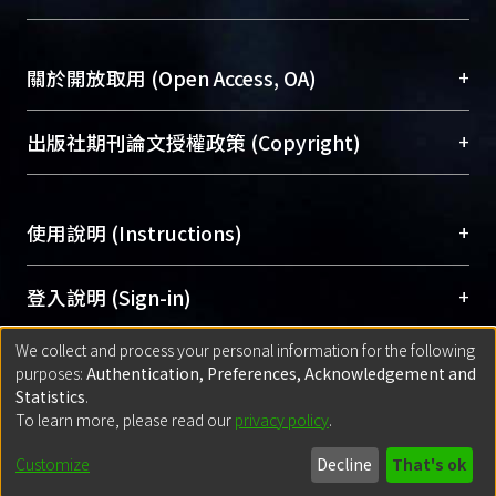
台，成為臺大學術典藏NTU scholars。期能整合研
醫學圖書館學科館員
(Medical Library)
究能量、促進交流合作、保存學術產出、推廣研究
社會科學院辜振甫紀念圖書館學科館員
(Social
成果。
Sciences Library)
+
關於開放取用 (Open Access, OA)
To permanently archive and promote researcher
profiles and scholarly works, Library integrates the
開放取用是從使用者角度提升資訊取用性的社會運
+
出版社期刊論文授權政策 (Copyright)
services of “NTU Repository” with “Academic
動，應用在學術研究上是透過將研究著作公開供使
Hub” to form NTU Scholars.
用者自由取閱，以促進學術傳播及因應期刊訂購費
請確認所上傳的全文是原創的內容，若該文件包
用逐年攀升。同時可加速研究發展、提升研究影響
+
使用說明 (Instructions)
含部分內容的版權非匯入者所有，或由第三方贊
力，NTU Scholars即為本校的開放取用典藏（OA
助與合作完成，請確認該版權所有者及第三方同
Archive）平台。
（點選深入了解OA）
意提供此授權。
網站簡介
(Quickstart Guide)
+
登入說明 (Sign-in)
Please represent that the submission is your
使用手冊
(Instruction Manual)
original work, and that you have the right to
We collect and process your personal information for the following
線上預約服務
(Booking Service)
方案一：
臺灣大學計算機中心帳號登入
+
匯入著作 (Submission)
purposes:
Authentication, Preferences, Acknowledgement and
grant the rights to upload.
(With C&INC Email Account)
Statistics
.
方案二：
ORCID帳號登入
(With ORCID)
To learn more, please read our
privacy policy
.
若欲上傳已出版的全文電子檔，可使用
Open
方案一：
定期更新ORCID者，以ID匯入
(Search
policy finder
網站查詢，以確認出版單位之版權
for identifier (ORCID))
Built with
DSpace-CRIS software
- Extension maintained and optimized
Customize
Decline
That's ok
政策。
方案二：
自行建檔
(Default mode Submission)
by