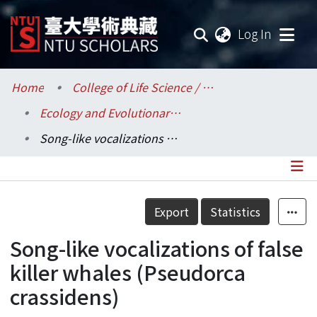
(current
Log In
Communities & Collections
Home
College of Life Science / 生命科學院
Ecology and Evolutionary Biology / 生態學與演化生物學研究所
Research Outputs
Song-like vocalizations of false killer whales (Pseudorca crassidens)
Fundings & Projects
Researchers
Details
Export
Statistics
Organizations
Song-like vocalizations of false
Statistics
killer whales (Pseudorca
crassidens)