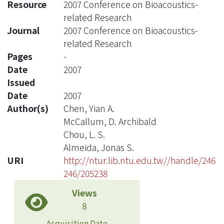
Resource
2007 Conference on Bioacoustics-
related Research
Journal
2007 Conference on Bioacoustics-
related Research
Pages
-
Date
2007
Issued
Date
2007
Author(s)
Chen, Yian A.
McCallum, D. Archibald
Chou, L. S.
Almeida, Jonas S.
URI
http://ntur.lib.ntu.edu.tw//handle/246
246/205238
Views
8
Acquisition Date