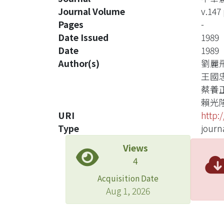
Journal Volume
v.147 
Pages
-
Date Issued
1989
Date
1989
Author(s)
劉麗
王國
蔡養
賴光
URI
http:
Type
journa
Views
4
Acquisition Date
Aug 1, 2026