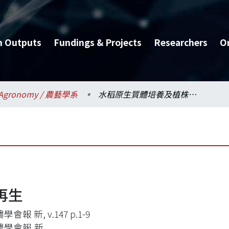
h Outputs
Fundings & Projects
Researchers
O
Agronomy / 農藝學系
水稻原生質體培養及植株再生
再生
會報 新, v.147 p.1-9
農學會報,新