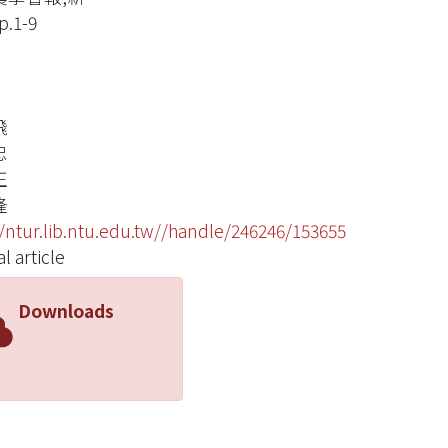
p.1-9
飛
忠
正
隆
//ntur.lib.ntu.edu.tw//handle/246246/153655
l article
Downloads