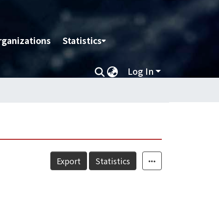
rganizations
Statistics
Log In
Export
Statistics