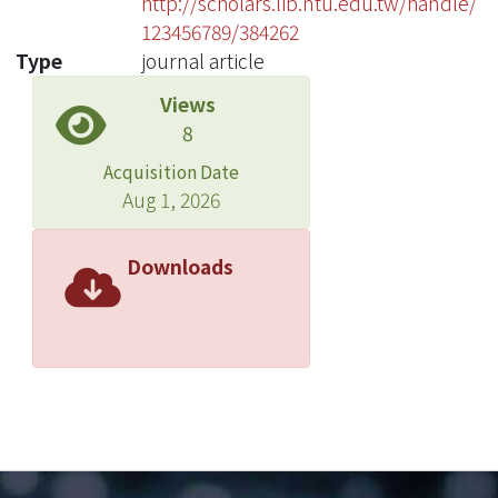
http://scholars.lib.ntu.edu.tw/handle/
123456789/384262
Type
journal article
Views
8
Acquisition Date
Aug 1, 2026
Downloads