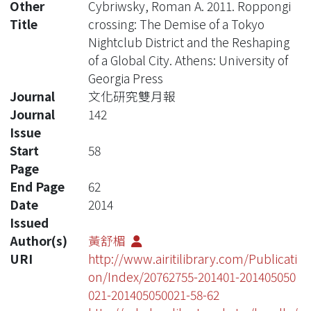
Other
Cybriwsky, Roman A. 2011. Roppongi
Title
crossing: The Demise of a Tokyo
Nightclub District and the Reshaping
of a Global City. Athens: University of
Georgia Press
Journal
文化研究雙月報
Journal
142
Issue
Start
58
Page
End Page
62
Date
2014
Issued
Author(s)
黃舒楣
URI
http://www.airitilibrary.com/Publicati
on/Index/20762755-201401-201405050
021-201405050021-58-62