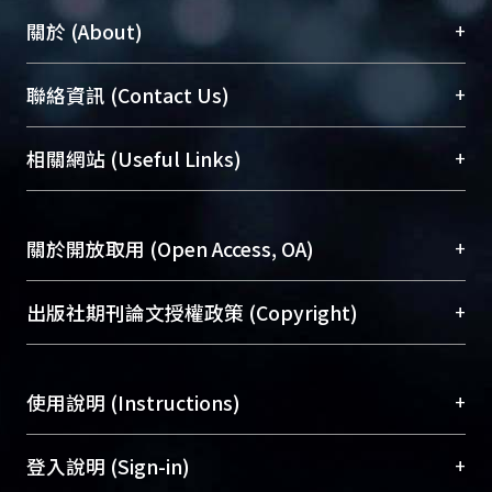
+
關於 (About)
臺大位居世界頂尖大學之列，為永久珍藏及向國際
+
聯絡資訊 (Contact Us)
展現本校豐碩的研究成果及學術能量，圖書館整合
機構典藏（NTUR）與學術庫（AH）不同功能平
總館學科館員
(Main Library)
+
相關網站 (Useful Links)
台，成為臺大學術典藏NTU scholars。期能整合研
醫學圖書館學科館員
(Medical Library)
究能量、促進交流合作、保存學術產出、推廣研究
社會科學院辜振甫紀念圖書館學科館員
(Social
成果。
Sciences Library)
+
關於開放取用 (Open Access, OA)
To permanently archive and promote researcher
profiles and scholarly works, Library integrates the
開放取用是從使用者角度提升資訊取用性的社會運
+
出版社期刊論文授權政策 (Copyright)
services of “NTU Repository” with “Academic
動，應用在學術研究上是透過將研究著作公開供使
Hub” to form NTU Scholars.
用者自由取閱，以促進學術傳播及因應期刊訂購費
請確認所上傳的全文是原創的內容，若該文件包
用逐年攀升。同時可加速研究發展、提升研究影響
+
使用說明 (Instructions)
含部分內容的版權非匯入者所有，或由第三方贊
力，NTU Scholars即為本校的開放取用典藏（OA
助與合作完成，請確認該版權所有者及第三方同
Archive）平台。
（點選深入了解OA）
意提供此授權。
網站簡介
(Quickstart Guide)
+
登入說明 (Sign-in)
Please represent that the submission is your