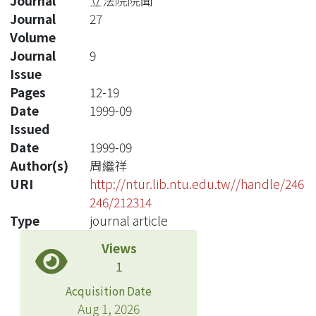
Journal
立法院院聞
Journal
27
Volume
Journal
9
Issue
Pages
12-19
Date
1999-09
Issued
Date
1999-09
Author(s)
周繼祥
URI
http://ntur.lib.ntu.edu.tw//handle/246
246/212314
Type
journal article
Views
1
Acquisition Date
Aug 1, 2026