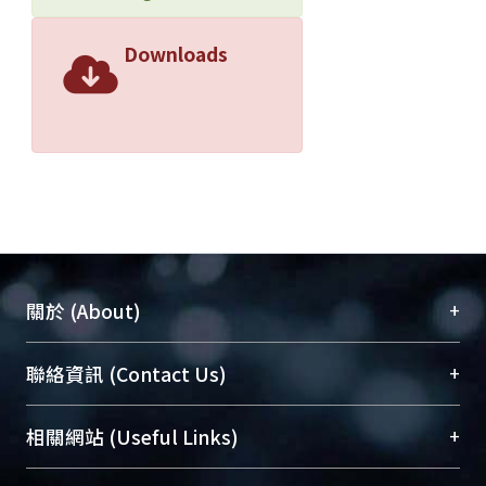
Downloads
+
關於 (About)
臺大位居世界頂尖大學之列，為永久珍藏及向國際
+
聯絡資訊 (Contact Us)
展現本校豐碩的研究成果及學術能量，圖書館整合
機構典藏（NTUR）與學術庫（AH）不同功能平
總館學科館員
(Main Library)
+
相關網站 (Useful Links)
台，成為臺大學術典藏NTU scholars。期能整合研
醫學圖書館學科館員
(Medical Library)
究能量、促進交流合作、保存學術產出、推廣研究