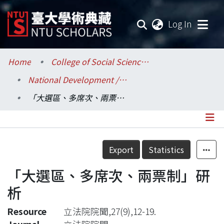
(current
Log In
Communities & Collections
Home
College of Social Sciences / 社會科學院
National Development / 國家發展研究所
Research Outputs
「大選區、多席次、兩票制」研析
Fundings & Projects
Researchers
Details
Export
Statistics
Organizations
「大選區、多席次、兩票制」研
Statistics
析
Resource
立法院院聞,27(9),12-19.