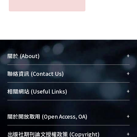
+
關於 (About)
臺大位居世界頂尖大學之列，為永久珍藏及向國際
+
聯絡資訊 (Contact Us)
展現本校豐碩的研究成果及學術能量，圖書館整合
機構典藏（NTUR）與學術庫（AH）不同功能平
總館學科館員
(Main Library)
+
相關網站 (Useful Links)
台，成為臺大學術典藏NTU scholars。期能整合研
醫學圖書館學科館員
(Medical Library)
究能量、促進交流合作、保存學術產出、推廣研究
社會科學院辜振甫紀念圖書館學科館員
(Social
成果。
Sciences Library)
+
關於開放取用 (Open Access, OA)
To permanently archive and promote researcher
profiles and scholarly works, Library integrates the
開放取用是從使用者角度提升資訊取用性的社會運
+
出版社期刊論文授權政策 (Copyright)