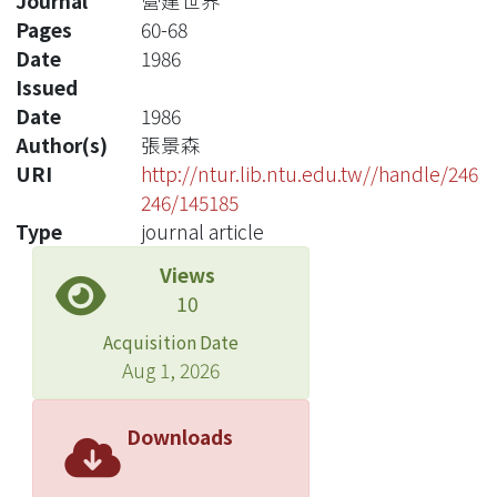
Journal
營建世界
Pages
60-68
Date
1986
Issued
Date
1986
Author(s)
張景森
URI
http://ntur.lib.ntu.edu.tw//handle/246
246/145185
Type
journal article
Views
10
Acquisition Date
Aug 1, 2026
Downloads