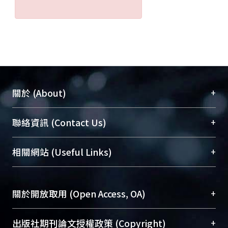
+
關於 (About)
臺大位居世界頂尖大學之列，為永久珍藏及向國際
+
聯絡資訊 (Contact Us)
展現本校豐碩的研究成果及學術能量，圖書館整合
機構典藏（NTUR）與學術庫（AH）不同功能平
總館學科館員
(Main Library)
+
相關網站 (Useful Links)
台，成為臺大學術典藏NTU scholars。期能整合研
醫學圖書館學科館員
(Medical Library)
究能量、促進交流合作、保存學術產出、推廣研究
社會科學院辜振甫紀念圖書館學科館員
(Social
成果。
Sciences Library)
+
關於開放取用 (Open Access, OA)
To permanently archive and promote researcher
profiles and scholarly works, Library integrates the
開放取用是從使用者角度提升資訊取用性的社會運
+
出版社期刊論文授權政策 (Copyright)