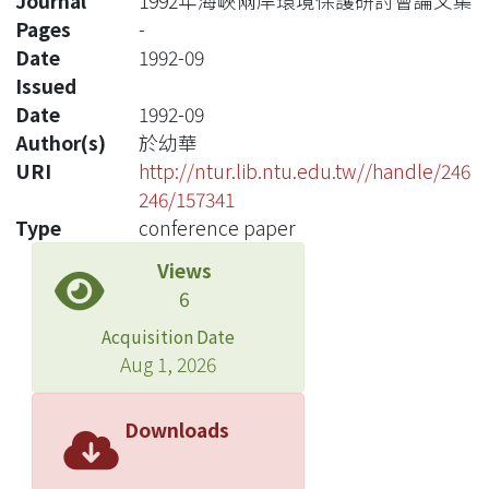
Journal
1992年海峽兩岸環境保護研討會論文集
Pages
-
Date
1992-09
Issued
Date
1992-09
Author(s)
於幼華
URI
http://ntur.lib.ntu.edu.tw//handle/246
246/157341
Type
conference paper
Views
6
Acquisition Date
Aug 1, 2026
Downloads