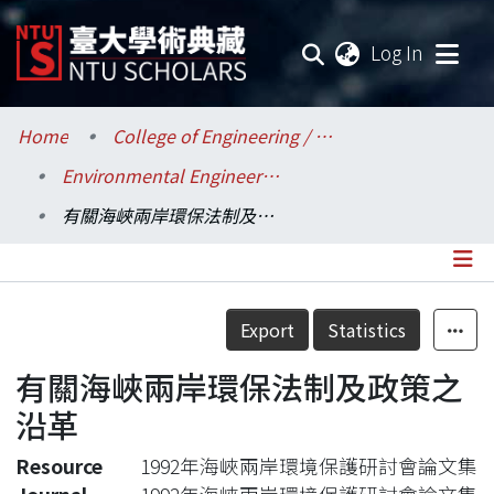
(current
Log In
Communities & Collections
Home
College of Engineering / 工學院
Environmental Engineering / 環境工程學研究所
Research Outputs
有關海峽兩岸環保法制及政策之沿革
Fundings & Projects
Researchers
Details
Export
Statistics
Organizations
有關海峽兩岸環保法制及政策之
Statistics
沿革
Resource
1992年海峽兩岸環境保護研討會論文集