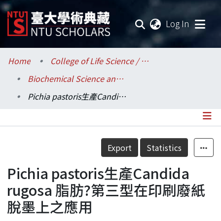
(current
Log In
Communities & Collections
Home
College of Life Science / 生命科學院
Biochemical Science and Technology / 生化科技學系
Research Outputs
Pichia pastoris生產Candida rugosa 脂肪?第三型在印刷廢紙脫墨上之應用
Fundings & Projects
Researchers
Details
Export
Statistics
Organizations
Pichia pastoris生產Candida
Statistics
rugosa 脂肪?第三型在印刷廢紙
脫墨上之應用