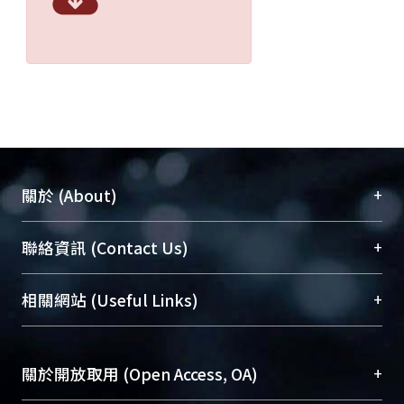
+
關於 (About)
臺大位居世界頂尖大學之列，為永久珍藏及向國際
+
聯絡資訊 (Contact Us)
展現本校豐碩的研究成果及學術能量，圖書館整合
機構典藏（NTUR）與學術庫（AH）不同功能平
總館學科館員
(Main Library)
+
相關網站 (Useful Links)
台，成為臺大學術典藏NTU scholars。期能整合研
醫學圖書館學科館員
(Medical Library)
究能量、促進交流合作、保存學術產出、推廣研究
社會科學院辜振甫紀念圖書館學科館員
(Social
成果。
Sciences Library)
+
關於開放取用 (Open Access, OA)
To permanently archive and promote researcher