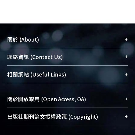
+
關於 (About)
臺大位居世界頂尖大學之列，為永久珍藏及向國際
+
聯絡資訊 (Contact Us)
展現本校豐碩的研究成果及學術能量，圖書館整合
機構典藏（NTUR）與學術庫（AH）不同功能平
總館學科館員
(Main Library)
+
相關網站 (Useful Links)
台，成為臺大學術典藏NTU scholars。期能整合研
醫學圖書館學科館員
(Medical Library)
究能量、促進交流合作、保存學術產出、推廣研究
社會科學院辜振甫紀念圖書館學科館員
(Social
成果。
Sciences Library)
+
關於開放取用 (Open Access, OA)
To permanently archive and promote researcher
profiles and scholarly works, Library integrates the
開放取用是從使用者角度提升資訊取用性的社會運
+
出版社期刊論文授權政策 (Copyright)
services of “NTU Repository” with “Academic
動，應用在學術研究上是透過將研究著作公開供使
Hub” to form NTU Scholars.
用者自由取閱，以促進學術傳播及因應期刊訂購費
請確認所上傳的全文是原創的內容，若該文件包