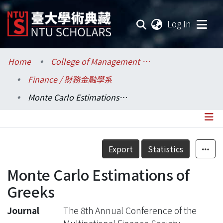
(current
Log In
Communities & Collections
Home
College of Management / 管理學院
Finance / 財務金融學系
Research Outputs
Monte Carlo Estimations of Greeks
Fundings & Projects
Researchers
Details
Export
Statistics
Organizations
Monte Carlo Estimations of
Statistics
Greeks
Journal
The 8th Annual Conference of the