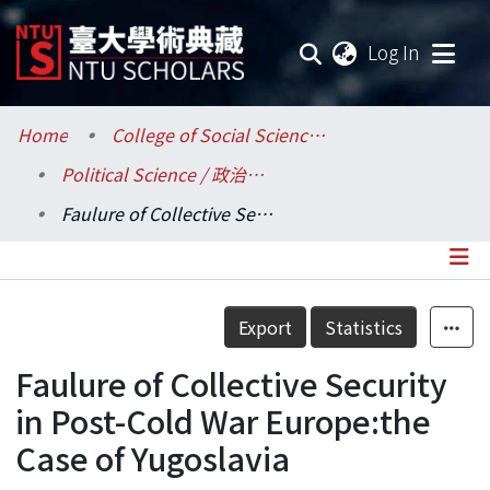
(current
Log In
Communities & Collections
Home
College of Social Sciences / 社會科學院
Political Science / 政治學系
Research Outputs
Faulure of Collective Security in Post-Cold War Europe:the Case of Yugoslavia
Fundings & Projects
Researchers
Details
Export
Statistics
Organizations
Faulure of Collective Security
Statistics
in Post-Cold War Europe:the
Case of Yugoslavia