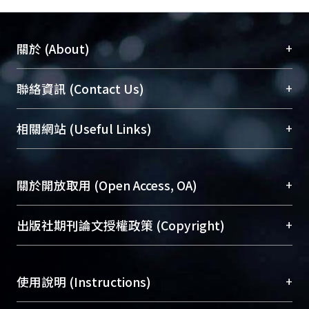
+
關於 (About)
臺大位居世界頂尖大學之列，為永久珍藏及向國際
+
聯絡資訊 (Contact Us)
展現本校豐碩的研究成果及學術能量，圖書館整合
機構典藏（NTUR）與學術庫（AH）不同功能平
總館學科館員
(Main Library)
+
相關網站 (Useful Links)
台，成為臺大學術典藏NTU scholars。期能整合研
醫學圖書館學科館員
(Medical Library)
究能量、促進交流合作、保存學術產出、推廣研究
社會科學院辜振甫紀念圖書館學科館員
(Social
成果。
Sciences Library)
+
關於開放取用 (Open Access, OA)
To permanently archive and promote researcher
profiles and scholarly works, Library integrates the
開放取用是從使用者角度提升資訊取用性的社會運
+
出版社期刊論文授權政策 (Copyright)
services of “NTU Repository” with “Academic
動，應用在學術研究上是透過將研究著作公開供使
Hub” to form NTU Scholars.
用者自由取閱，以促進學術傳播及因應期刊訂購費
請確認所上傳的全文是原創的內容，若該文件包
用逐年攀升。同時可加速研究發展、提升研究影響
+
使用說明 (Instructions)
含部分內容的版權非匯入者所有，或由第三方贊
力，NTU Scholars即為本校的開放取用典藏（OA
助與合作完成，請確認該版權所有者及第三方同