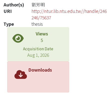
Author(s)
劉芳明
URI
http://ntur.lib.ntu.edu.tw//handle/246
246/75637
Type
thesis
Views
5
Acquisition Date
Aug 1, 2026
Downloads