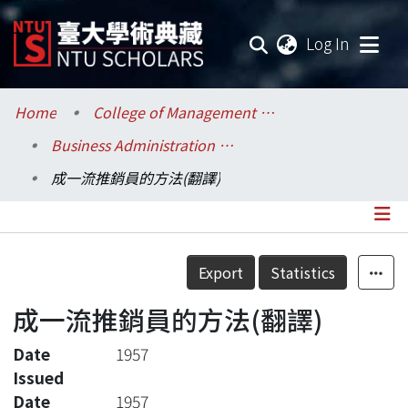
(current
Log In
Communities & Collections
Home
College of Management / 管理學院
Business Administration / 工商管理學系暨商學研究所
Research Outputs
成一流推銷員的方法(翻譯)
Fundings & Projects
Researchers
Details
Export
Statistics
Organizations
成一流推銷員的方法(翻譯)
Statistics
Date
1957
Issued
Date
1957