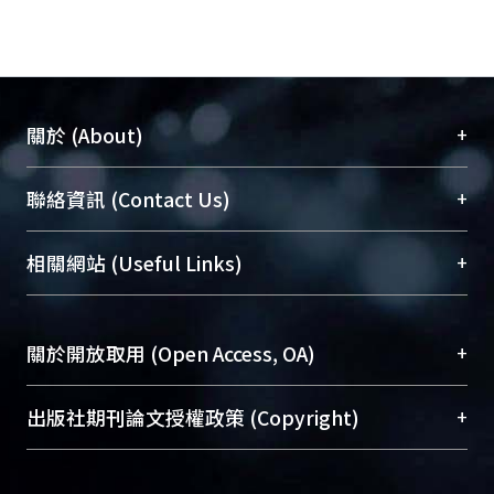
+
關於 (About)
臺大位居世界頂尖大學之列，為永久珍藏及向國際
+
聯絡資訊 (Contact Us)
展現本校豐碩的研究成果及學術能量，圖書館整合
機構典藏（NTUR）與學術庫（AH）不同功能平
總館學科館員
(Main Library)
+
相關網站 (Useful Links)
台，成為臺大學術典藏NTU scholars。期能整合研
醫學圖書館學科館員
(Medical Library)
究能量、促進交流合作、保存學術產出、推廣研究
社會科學院辜振甫紀念圖書館學科館員
(Social
成果。
Sciences Library)
+
關於開放取用 (Open Access, OA)
To permanently archive and promote researcher
profiles and scholarly works, Library integrates the
開放取用是從使用者角度提升資訊取用性的社會運
+
出版社期刊論文授權政策 (Copyright)
services of “NTU Repository” with “Academic
動，應用在學術研究上是透過將研究著作公開供使
Hub” to form NTU Scholars.
用者自由取閱，以促進學術傳播及因應期刊訂購費
請確認所上傳的全文是原創的內容，若該文件包