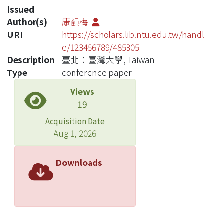
Issued
Author(s)
康韻梅
URI
https://scholars.lib.ntu.edu.tw/handl
e/123456789/485305
Description
臺北：臺灣大學, Taiwan
Type
conference paper
Views
19
Acquisition Date
Aug 1, 2026
Downloads