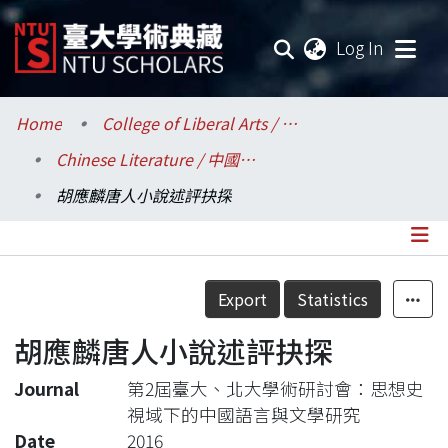
(current
Log In
Communities & Collections
Home
College of Liberal Arts / 文學院
Chinese Literature / 中國文學系
Research Outputs
胡應麟唐人小說述評抉探
Fundings & Projects
Researchers
Details
Export
Statistics
Organizations
胡應麟唐人小說述評抉探
Statistics
Journal
第2屆臺大、北大學術研討會：思想史
視域下的中國語言與文學研究
Date
2016