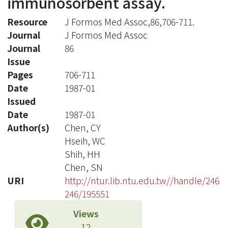
immunosorbent assay.
Resource
J Formos Med Assoc,86,706-711.
Journal
J Formos Med Assoc
Journal
86
Issue
Pages
706-711
Date
1987-01
Issued
Date
1987-01
Author(s)
Chen, CY
Hseih, WC
Shih, HH
Chen, SN
URI
http://ntur.lib.ntu.edu.tw//handle/246
246/195551
Views
12