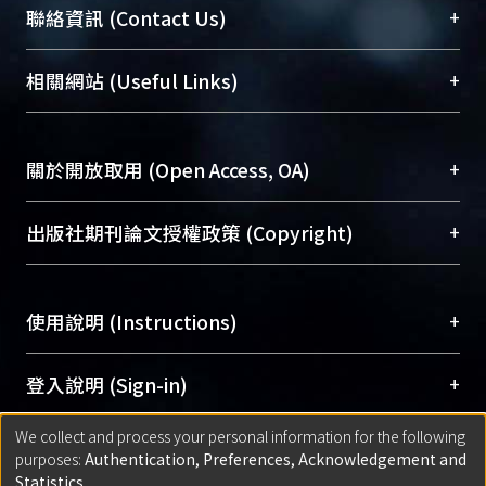
臺大位居世界頂尖大學之列，為永久珍藏及向國際
+
聯絡資訊 (Contact Us)
展現本校豐碩的研究成果及學術能量，圖書館整合
機構典藏（NTUR）與學術庫（AH）不同功能平
總館學科館員
(Main Library)
+
相關網站 (Useful Links)
台，成為臺大學術典藏NTU scholars。期能整合研
醫學圖書館學科館員
(Medical Library)
究能量、促進交流合作、保存學術產出、推廣研究
社會科學院辜振甫紀念圖書館學科館員
(Social
成果。
Sciences Library)
+
關於開放取用 (Open Access, OA)
To permanently archive and promote researcher
profiles and scholarly works, Library integrates the
開放取用是從使用者角度提升資訊取用性的社會運
+
出版社期刊論文授權政策 (Copyright)
services of “NTU Repository” with “Academic
動，應用在學術研究上是透過將研究著作公開供使
Hub” to form NTU Scholars.
用者自由取閱，以促進學術傳播及因應期刊訂購費
請確認所上傳的全文是原創的內容，若該文件包
用逐年攀升。同時可加速研究發展、提升研究影響
+
使用說明 (Instructions)
含部分內容的版權非匯入者所有，或由第三方贊
力，NTU Scholars即為本校的開放取用典藏（OA
助與合作完成，請確認該版權所有者及第三方同
Archive）平台。
（點選深入了解OA）
意提供此授權。
網站簡介
(Quickstart Guide)
+
登入說明 (Sign-in)
Please represent that the submission is your
使用手冊
(Instruction Manual)
original work, and that you have the right to
We collect and process your personal information for the following
線上預約服務
(Booking Service)
方案一：
臺灣大學計算機中心帳號登入
+
匯入著作 (Submission)
purposes:
Authentication, Preferences, Acknowledgement and
grant the rights to upload.
(With C&INC Email Account)
Statistics
.