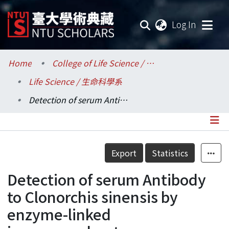
(current
Log In
Communities & Collections
Home
College of Life Science / 生命科學院
Life Science / 生命科學系
Research Outputs
Detection of serum Antibody to Clonorchis sinensis by enzyme-linked immunosorbent assay.
Fundings & Projects
Researchers
Details
Export
Statistics
Organizations
Detection of serum Antibody
Statistics
to Clonorchis sinensis by
enzyme-linked