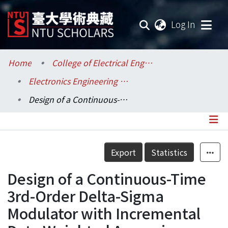
(current
Log In
Communities & Collections
Home
College of Electrical Engineering and Computer Science / 電機資訊學院
Electronics Engineering / 電子工程學研究所
Research Outputs
Design of a Continuous-Time 3rd-Order Delta-Sigma Modulator with Incremental Data Weighted Averaging
Fundings & Projects
Researchers
Details
Export
Statistics
Organizations
Design of a Continuous-Time
Statistics
3rd-Order Delta-Sigma
Modulator with Incremental