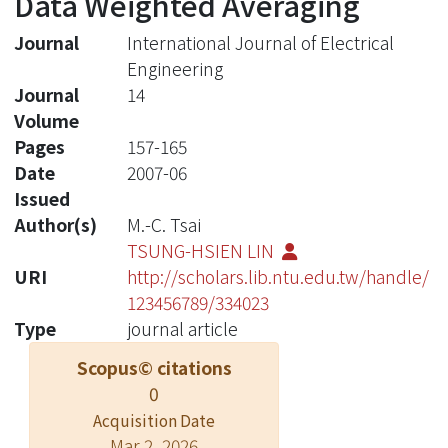
Data Weighted Averaging
Journal
International Journal of Electrical
Engineering
Journal
14
Volume
Pages
157-165
Date
2007-06
Issued
Author(s)
M.-C. Tsai
TSUNG-HSIEN LIN
URI
http://scholars.lib.ntu.edu.tw/handle/
123456789/334023
Type
journal article
Scopus© citations
0
Acquisition Date
Mar 2, 2026