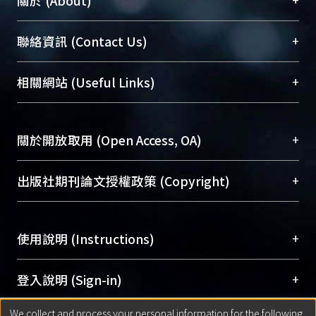
關於 (About)
臺大位居世界頂尖大學之列，為永久珍藏及向國際
+
聯絡資訊 (Contact Us)
展現本校豐碩的研究成果及學術能量，圖書館整合
機構典藏（NTUR）與學術庫（AH）不同功能平
總館學科館員
(Main Library)
+
相關網站 (Useful Links)
台，成為臺大學術典藏NTU scholars。期能整合研
醫學圖書館學科館員
(Medical Library)
究能量、促進交流合作、保存學術產出、推廣研究
社會科學院辜振甫紀念圖書館學科館員
(Social
成果。
Sciences Library)
+
關於開放取用 (Open Access, OA)
To permanently archive and promote researcher
profiles and scholarly works, Library integrates the
開放取用是從使用者角度提升資訊取用性的社會運
+
出版社期刊論文授權政策 (Copyright)
services of “NTU Repository” with “Academic
動，應用在學術研究上是透過將研究著作公開供使
Hub” to form NTU Scholars.
用者自由取閱，以促進學術傳播及因應期刊訂購費
請確認所上傳的全文是原創的內容，若該文件包
用逐年攀升。同時可加速研究發展、提升研究影響
+
使用說明 (Instructions)
含部分內容的版權非匯入者所有，或由第三方贊
力，NTU Scholars即為本校的開放取用典藏（OA
助與合作完成，請確認該版權所有者及第三方同
Archive）平台。
（點選深入了解OA）
意提供此授權。
網站簡介
(Quickstart Guide)
+
登入說明 (Sign-in)
Please represent that the submission is your
使用手冊
(Instruction Manual)
original work, and that you have the right to
We collect and process your personal information for the following
線上預約服務
(Booking Service)