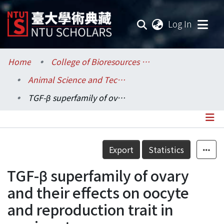
(current
Log In
Communities & Collections
Home
College of Bioresources and Agriculture / 生物資源暨農學院
Animal Science and Technology / 動物科學技術學系
Research Outputs
TGF-β superfamily of ovary and their effects on oocyte and reproduction trait in ruminants
Fundings & Projects
Researchers
Details
Export
Statistics
Organizations
TGF-β superfamily of ovary
Statistics
and their effects on oocyte
and reproduction trait in