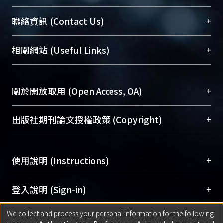
臺大位居世界頂尖大學之列，為永久珍藏及向國際
+
聯絡資訊 (Contact Us)
展現本校豐碩的研究成果及學術能量，圖書館整合
機構典藏（NTUR）與學術庫（AH）不同功能平
總館學科館員
(Main Library)
+
相關網站 (Useful Links)
台，成為臺大學術典藏NTU scholars。期能整合研
醫學圖書館學科館員
(Medical Library)
究能量、促進交流合作、保存學術產出、推廣研究
社會科學院辜振甫紀念圖書館學科館員
(Social
成果。
Sciences Library)
+
關於開放取用 (Open Access, OA)
To permanently archive and promote researcher
profiles and scholarly works, Library integrates the
開放取用是從使用者角度提升資訊取用性的社會運
+
出版社期刊論文授權政策 (Copyright)
services of “NTU Repository” with “Academic
動，應用在學術研究上是透過將研究著作公開供使
Hub” to form NTU Scholars.
用者自由取閱，以促進學術傳播及因應期刊訂購費
請確認所上傳的全文是原創的內容，若該文件包
用逐年攀升。同時可加速研究發展、提升研究影響
+
使用說明 (Instructions)
含部分內容的版權非匯入者所有，或由第三方贊
力，NTU Scholars即為本校的開放取用典藏（OA
助與合作完成，請確認該版權所有者及第三方同
Archive）平台。
（點選深入了解OA）
意提供此授權。
網站簡介
(Quickstart Guide)
+
登入說明 (Sign-in)
Please represent that the submission is your
使用手冊
(Instruction Manual)
original work, and that you have the right to
We collect and process your personal information for the following
線上預約服務
(Booking Service)
方案一：
臺灣大學計算機中心帳號登入
+
匯入著作 (Submission)