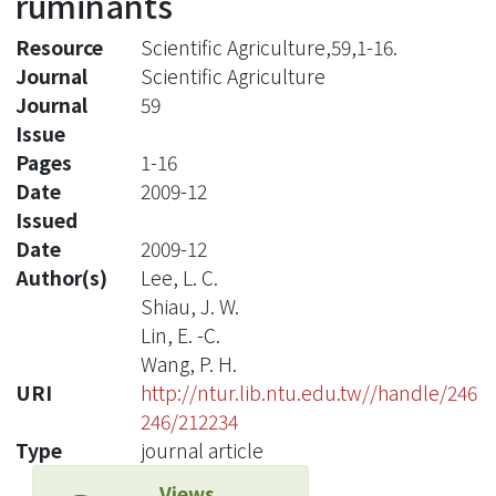
ruminants
Resource
Scientific Agriculture,59,1-16.
Journal
Scientific Agriculture
Journal
59
Issue
Pages
1-16
Date
2009-12
Issued
Date
2009-12
Author(s)
Lee, L. C.
Shiau, J. W.
Lin, E. -C.
Wang, P. H.
URI
http://ntur.lib.ntu.edu.tw//handle/246
246/212234
Type
journal article
Views