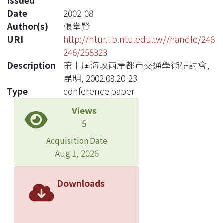
Issued
Date
2002-08
Author(s)
張堂賢
URI
http://ntur.lib.ntu.edu.tw//handle/246
246/258323
Description
第十屆海峽兩岸都市交通學術研討會,
昆明, 2002.08.20-23
Type
conference paper
Views
5
Acquisition Date
Aug 1, 2026
Downloads