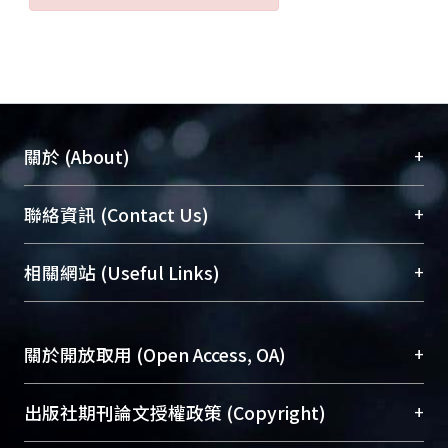
+
關於 (About)
臺大位居世界頂尖大學之列，為永久珍藏及向國際
+
聯絡資訊 (Contact Us)
展現本校豐碩的研究成果及學術能量，圖書館整合
機構典藏（NTUR）與學術庫（AH）不同功能平
總館學科館員
(Main Library)
+
相關網站 (Useful Links)
台，成為臺大學術典藏NTU scholars。期能整合研
醫學圖書館學科館員
(Medical Library)
究能量、促進交流合作、保存學術產出、推廣研究
社會科學院辜振甫紀念圖書館學科館員
(Social
成果。
Sciences Library)
+
關於開放取用 (Open Access, OA)
To permanently archive and promote researcher
profiles and scholarly works, Library integrates the
開放取用是從使用者角度提升資訊取用性的社會運
+
出版社期刊論文授權政策 (Copyright)
services of “NTU Repository” with “Academic
動，應用在學術研究上是透過將研究著作公開供使