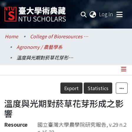
(current
Log In
Communities & Collections
Home
College of Bioresources and Agriculture / 生物資源暨農學院
Agronomy / 農藝學系
Research Outputs
溫度與光期對菸草花芽形成之影響
Fundings & Projects
Researchers
Details
Export
Statistics
Organizations
溫度與光期對菸草花芽形成之影
Statistics
響
Resource
國立臺灣大學農學院研究報告, v.29 n.2