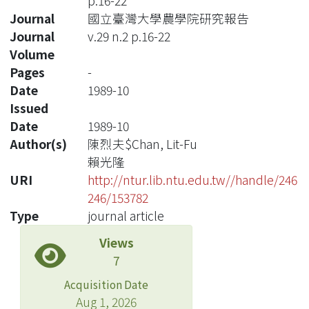
p.16-22
Journal
國立臺灣大學農學院研究報告
Journal
v.29 n.2 p.16-22
Volume
Pages
-
Date
1989-10
Issued
Date
1989-10
Author(s)
陳烈夫$Chan, Lit-Fu
賴光隆
URI
http://ntur.lib.ntu.edu.tw//handle/246
246/153782
Type
journal article
Views
7
Acquisition Date
Aug 1, 2026