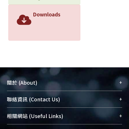
Downloads
+
關於 (About)
臺大位居世界頂尖大學之列，為永久珍藏及向國際
+
聯絡資訊 (Contact Us)
展現本校豐碩的研究成果及學術能量，圖書館整合
機構典藏（NTUR）與學術庫（AH）不同功能平
總館學科館員
(Main Library)
+
相關網站 (Useful Links)
台，成為臺大學術典藏NTU scholars。期能整合研
醫學圖書館學科館員
(Medical Library)
究能量、促進交流合作、保存學術產出、推廣研究