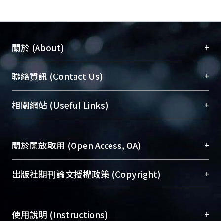
+
關於 (About)
臺大位居世界頂尖大學之列，為永久珍藏及向國際
+
聯絡資訊 (Contact Us)
展現本校豐碩的研究成果及學術能量，圖書館整合
機構典藏（NTUR）與學術庫（AH）不同功能平
總館學科館員
(Main Library)
+
相關網站 (Useful Links)
台，成為臺大學術典藏NTU scholars。期能整合研
醫學圖書館學科館員
(Medical Library)
究能量、促進交流合作、保存學術產出、推廣研究
社會科學院辜振甫紀念圖書館學科館員
(Social
成果。
Sciences Library)
+
關於開放取用 (Open Access, OA)
To permanently archive and promote researcher
profiles and scholarly works, Library integrates the
開放取用是從使用者角度提升資訊取用性的社會運
+
出版社期刊論文授權政策 (Copyright)
services of “NTU Repository” with “Academic
動，應用在學術研究上是透過將研究著作公開供使
Hub” to form NTU Scholars.
用者自由取閱，以促進學術傳播及因應期刊訂購費
請確認所上傳的全文是原創的內容，若該文件包
用逐年攀升。同時可加速研究發展、提升研究影響
+
使用說明 (Instructions)
含部分內容的版權非匯入者所有，或由第三方贊