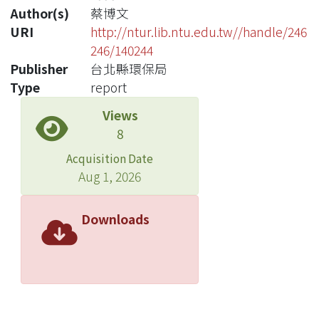
Author(s)
蔡博文
URI
http://ntur.lib.ntu.edu.tw//handle/246
246/140244
Publisher
台北縣環保局
Type
report
Views
8
Acquisition Date
Aug 1, 2026
Downloads