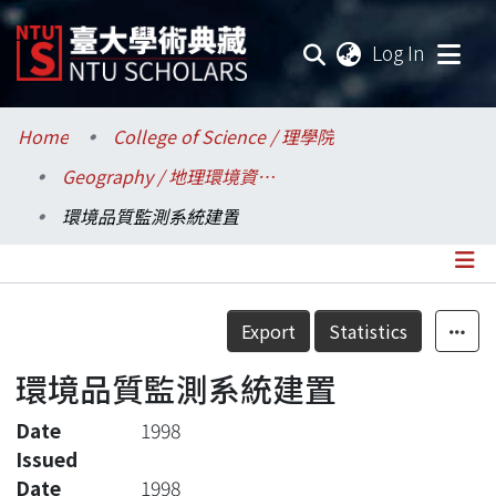
(current
Log In
Communities & Collections
Home
College of Science / 理學院
Geography / 地理環境資源學系
Research Outputs
環境品質監測系統建置
Fundings & Projects
Researchers
Details
Export
Statistics
Organizations
環境品質監測系統建置
Statistics
Date
1998
Issued
Date
1998