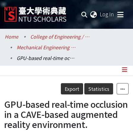
(current
Log In
Communities & Collections
Home
College of Engineering / 工學院
Mechanical Engineering / 機械工程學系
Research Outputs
GPU-based real-time occlusion in a CAVE-based augmented reality environment.
Fundings & Projects
Researchers
Details
Export
Statistics
Organizations
GPU-based real-time occlusion
Statistics
in a CAVE-based augmented
reality environment.