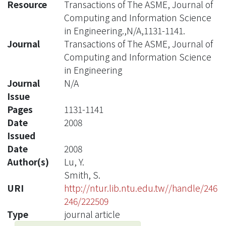
Resource
Transactions of The ASME, Journal of
Computing and Information Science
in Engineering.,N/A,1131-1141.
Journal
Transactions of The ASME, Journal of
Computing and Information Science
in Engineering
Journal
N/A
Issue
Pages
1131-1141
Date
2008
Issued
Date
2008
Author(s)
Lu, Y.
Smith, S.
URI
http://ntur.lib.ntu.edu.tw//handle/246
246/222509
Type
journal article