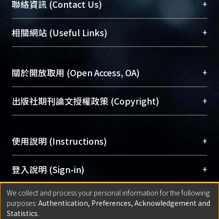
臺大位居世界頂尖大學之列，為永久珍藏及向國際
+
聯絡資訊 (Contact Us)
展現本校豐碩的研究成果及學術能量，圖書館整合
機構典藏（NTUR）與學術庫（AH）不同功能平
總館學科館員
(Main Library)
+
相關網站 (Useful Links)
台，成為臺大學術典藏NTU scholars。期能整合研
醫學圖書館學科館員
(Medical Library)
究能量、促進交流合作、保存學術產出、推廣研究
社會科學院辜振甫紀念圖書館學科館員
(Social
成果。
Sciences Library)
+
關於開放取用 (Open Access, OA)
To permanently archive and promote researcher
profiles and scholarly works, Library integrates the
開放取用是從使用者角度提升資訊取用性的社會運
+
出版社期刊論文授權政策 (Copyright)
services of “NTU Repository” with “Academic
動，應用在學術研究上是透過將研究著作公開供使
Hub” to form NTU Scholars.
用者自由取閱，以促進學術傳播及因應期刊訂購費
請確認所上傳的全文是原創的內容，若該文件包
用逐年攀升。同時可加速研究發展、提升研究影響
+
使用說明 (Instructions)
含部分內容的版權非匯入者所有，或由第三方贊
力，NTU Scholars即為本校的開放取用典藏（OA
助與合作完成，請確認該版權所有者及第三方同
Archive）平台。
（點選深入了解OA）
意提供此授權。
網站簡介
(Quickstart Guide)
+
登入說明 (Sign-in)
Please represent that the submission is your
使用手冊
(Instruction Manual)
original work, and that you have the right to
We collect and process your personal information for the following
線上預約服務
(Booking Service)
方案一：
臺灣大學計算機中心帳號登入
+
匯入著作 (Submission)
purposes:
Authentication, Preferences, Acknowledgement and
grant the rights to upload.
(With C&INC Email Account)
Statistics
.