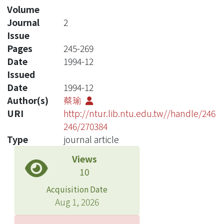
Volume
Journal
2
Issue
Pages
245-269
Date
1994-12
Issued
Date
1994-12
Author(s)
蔡瑜
URI
http://ntur.lib.ntu.edu.tw//handle/246
246/270384
Type
journal article
Views
10
Acquisition Date
Aug 1, 2026