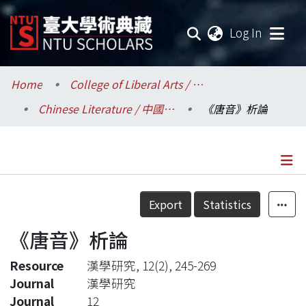
(current
Log In
Communities & Collections
Home
College of Liberal Arts / 文學院
Chinese Literature / 中國文學系
《唐音》析論
Research Outputs
Fundings & Projects
Researchers
Details
Export
Statistics
Organizations
《唐音》析論
Statistics
Resource
漢學研究, 12(2), 245-269
Journal
漢學研究
Journal
12