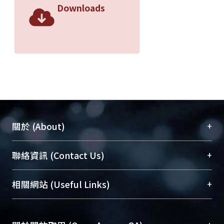
Downloads
+
關於 (About)
臺大位居世界頂尖大學之列，為永久珍藏及向國際
+
聯絡資訊 (Contact Us)
展現本校豐碩的研究成果及學術能量，圖書館整合
機構典藏（NTUR）與學術庫（AH）不同功能平
總館學科館員
(Main Library)
+
相關網站 (Useful Links)
台，成為臺大學術典藏NTU scholars。期能整合研
醫學圖書館學科館員
(Medical Library)
究能量、促進交流合作、保存學術產出、推廣研究
社會科學院辜振甫紀念圖書館學科館員
(Social
成果。
Sciences Library)