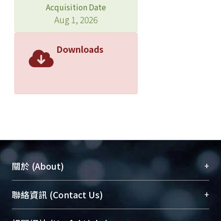
Acquisition Date
Aug 1, 2026
Downloads
+
關於 (About)
臺大位居世界頂尖大學之列，為永久珍藏及向國際
+
聯絡資訊 (Contact Us)
展現本校豐碩的研究成果及學術能量，圖書館整合
機構典藏（NTUR）與學術庫（AH）不同功能平