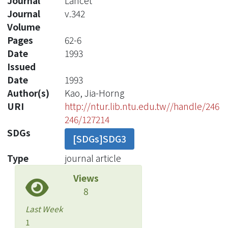
Journal
Lancet
Journal
v.342
Volume
Pages
62-6
Date
1993
Issued
Date
1993
Author(s)
Kao, Jia-Horng
URI
http://ntur.lib.ntu.edu.tw//handle/246
246/127214
SDGs
[SDGs]SDG3
Type
journal article
Views
8
Last Week
1