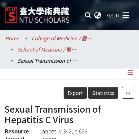
(current
Log In
Communities & Collections
Home
College of Medicine / 醫學院
School of Medicine / 醫學系
Research Outputs
Sexual Transmission of Hepatitis C Virus
Fundings & Projects
Researchers
Details
Export
Statistics
Organizations
Sexual Transmission of
Statistics
Hepatitis C Virus
Resource
Lancet, v.342, p.626