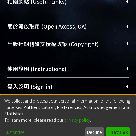
總館學科館員
(Main Library)
+
相關網站 (Useful Links)
台，成為臺大學術典藏NTU scholars。期能整合研
醫學圖書館學科館員
(Medical Library)
究能量、促進交流合作、保存學術產出、推廣研究
社會科學院辜振甫紀念圖書館學科館員
(Social
成果。
Sciences Library)
+
關於開放取用 (Open Access, OA)
To permanently archive and promote researcher
profiles and scholarly works, Library integrates the
開放取用是從使用者角度提升資訊取用性的社會運
+
出版社期刊論文授權政策 (Copyright)
services of “NTU Repository” with “Academic
動，應用在學術研究上是透過將研究著作公開供使
Hub” to form NTU Scholars.
用者自由取閱，以促進學術傳播及因應期刊訂購費
請確認所上傳的全文是原創的內容，若該文件包
用逐年攀升。同時可加速研究發展、提升研究影響
+
使用說明 (Instructions)
含部分內容的版權非匯入者所有，或由第三方贊
力，NTU Scholars即為本校的開放取用典藏（OA
助與合作完成，請確認該版權所有者及第三方同
Archive）平台。
（點選深入了解OA）
意提供此授權。
網站簡介
(Quickstart Guide)
+
登入說明 (Sign-in)
Please represent that the submission is your
使用手冊
(Instruction Manual)
original work, and that you have the right to
We collect and process your personal information for the following
線上預約服務
(Booking Service)
方案一：
臺灣大學計算機中心帳號登入
+
匯入著作 (Submission)
purposes:
Authentication, Preferences, Acknowledgement and
grant the rights to upload.
(With C&INC Email Account)
Statistics
.
方案二：
ORCID帳號登入
(With ORCID)
To learn more, please read our
privacy policy
.
若欲上傳已出版的全文電子檔，可使用
Open
方案一：
定期更新ORCID者，以ID匯入
(Search
policy finder
網站查詢，以確認出版單位之版權
for identifier (ORCID))
Built with
DSpace-CRIS software
- Extension maintained and optimized
Customize
Decline
That's ok