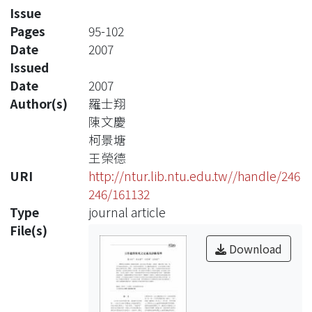
Issue
Pages
95-102
Date
2007
Issued
Date
2007
Author(s)
羅士翔
陳文慶
柯景塘
王榮德
URI
http://ntur.lib.ntu.edu.tw//handle/246
246/161132
Type
journal article
File(s)
Download