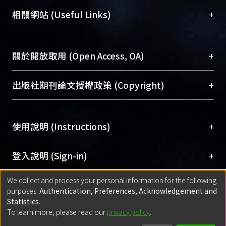
機構典藏（NTUR）與學術庫（AH）不同功能平
總館學科館員
(Main Library)
+
相關網站 (Useful Links)
台，成為臺大學術典藏NTU scholars。期能整合研
醫學圖書館學科館員
(Medical Library)
究能量、促進交流合作、保存學術產出、推廣研究
社會科學院辜振甫紀念圖書館學科館員
(Social
成果。
Sciences Library)
+
關於開放取用 (Open Access, OA)
To permanently archive and promote researcher
profiles and scholarly works, Library integrates the
開放取用是從使用者角度提升資訊取用性的社會運
+
出版社期刊論文授權政策 (Copyright)
services of “NTU Repository” with “Academic
動，應用在學術研究上是透過將研究著作公開供使
Hub” to form NTU Scholars.
用者自由取閱，以促進學術傳播及因應期刊訂購費
請確認所上傳的全文是原創的內容，若該文件包
用逐年攀升。同時可加速研究發展、提升研究影響
+
使用說明 (Instructions)
含部分內容的版權非匯入者所有，或由第三方贊
力，NTU Scholars即為本校的開放取用典藏（OA
助與合作完成，請確認該版權所有者及第三方同
Archive）平台。
（點選深入了解OA）
意提供此授權。
網站簡介
(Quickstart Guide)
+
登入說明 (Sign-in)
Please represent that the submission is your
使用手冊
(Instruction Manual)
original work, and that you have the right to
We collect and process your personal information for the following
線上預約服務
(Booking Service)
方案一：
臺灣大學計算機中心帳號登入
+
匯入著作 (Submission)
purposes:
Authentication, Preferences, Acknowledgement and
grant the rights to upload.
(With C&INC Email Account)
Statistics
.
方案二：
ORCID帳號登入
(With ORCID)
To learn more, please read our
privacy policy
.
若欲上傳已出版的全文電子檔，可使用
Open
方案一：
定期更新ORCID者，以ID匯入
(Search