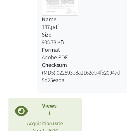
Name
187.pdf
Size
935.78 KB
Format
Adobe PDF
Checksum
(MD5):022893e8a1162eb4f52094ad
5d25eada
Views
1
Acquisition Date
Aug 1, 2026