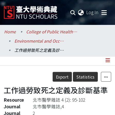
(current
Log In
Communities & Collections
Home
College of Public Health / 公共衛生學院
Environmental and Occupational Health Sciences / 環境與職業健康科學研究所
Research Outputs
工作過勞致死之定義及診斷基準
Fundings & Projects
Researchers
Details
Export
Statistics
Organizations
工作過勞致死之定義及診斷基準
Statistics
Resource
北市醫學雜誌 4 (2): 95-102
Journal
北市醫學雜誌,4
Journal
2